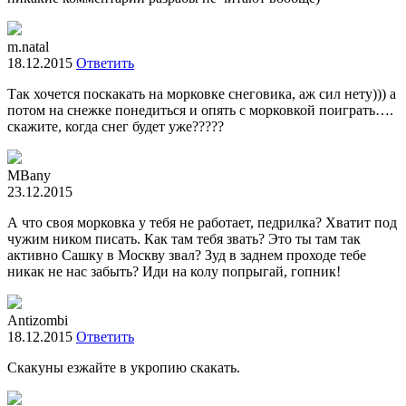
m.natal
18.12.2015
Ответить
Так хочется поскакать на морковке снеговика, аж сил нету))) а
потом на снежке понедиться и опять с морковкой поиграть….
скажите, когда снег будет уже?????
МBany
23.12.2015
А что своя морковка у тебя не работает, педрилка? Хватит под
чужим ником писать. Как там тебя звать? Это ты там так
активно Сашку в Москву звал? Зуд в заднем проходе тебе
никак не нас забыть? Иди на колу попрыгай, гопник!
Antizombi
18.12.2015
Ответить
Скакуны езжайте в укропию скакать.