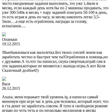
чисто ежедневные задания выполнять, это уже 1,4млн в
месяц, если каждый день хотя бы по 2 машины продавать, это
уже 300-540к в месяц + пару заданий поиграть 50-100 в день,
то есть играя в день по часу, за месяц накопить легко 3,5-
5млн….а еще есть ограбления, награды за голову,
испытания….
Опаньки
19.12.2015
!Выебываешься как малолетка.Без твоих соплей знаем как
заработать честно и быстрее чем ты!Ограбления в помощь,но
с друзьями.А то,что ты написал, скука смертная,играй сам в
эти задания,которые не меняются с выхода игры.А вот Коля
Сказочный долбоеб!)
Вася
26.12.2015
Ахаха, меня поражает твой уровень iq, я написал самый
минимум при игре час в день для человека, который ноет, что
в гта денег не заработать совсем. Я тупо в свободном режиме
играю по чуть чуть и по несколько миллионов в месяц