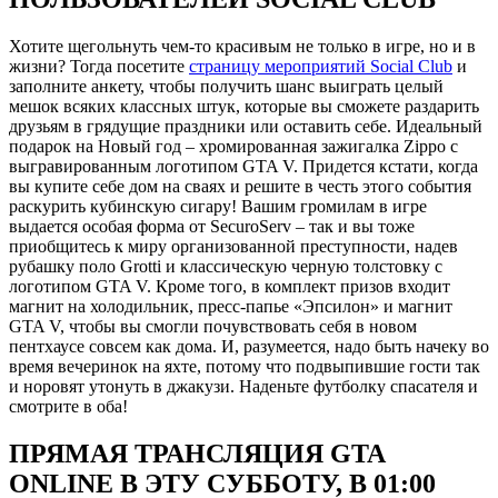
Хотите щегольнуть чем-то красивым не только в игре, но и в
жизни? Тогда посетите
страницу мероприятий Social Club
и
заполните анкету, чтобы получить шанс выиграть целый
мешок всяких классных штук, которые вы сможете раздарить
друзьям в грядущие праздники или оставить себе. Идеальный
подарок на Новый год – хромированная зажигалка Zippo с
выгравированным логотипом GTA V. Придется кстати, когда
вы купите себе дом на сваях и решите в честь этого события
раскурить кубинскую сигару! Вашим громилам в игре
выдается особая форма от SecuroServ – так и вы тоже
приобщитесь к миру организованной преступности, надев
рубашку поло Grotti и классическую черную толстовку с
логотипом GTA V. Кроме того, в комплект призов входит
магнит на холодильник, пресс-папье «Эпсилон» и магнит
GTA V, чтобы вы смогли почувствовать себя в новом
пентхаусе совсем как дома. И, разумеется, надо быть начеку во
время вечеринок на яхте, потому что подвыпившие гости так
и норовят утонуть в джакузи. Наденьте футболку спасателя и
смотрите в оба!
ПРЯМАЯ ТРАНСЛЯЦИЯ GTA
ONLINE В ЭТУ СУББОТУ, В 01:00