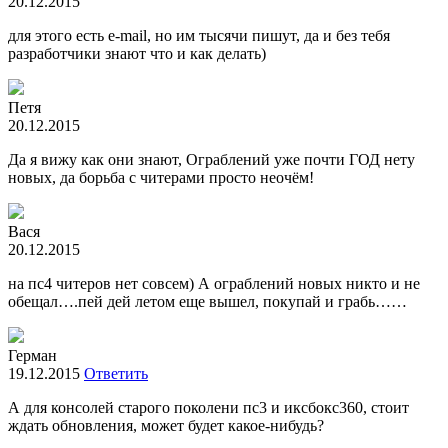
20.12.2015
для этого есть e-mail, но им тысячи пишут, да и без тебя
разработчики знают что и как делать)
Петя
20.12.2015
Да я вижу как они знают, Ограблений уже почти ГОД нету
новых, да борьба с читерами просто неочём!
Вася
20.12.2015
на пс4 читеров нет совсем) А ограблений новых никто и не
обещал….пей дей летом еще вышел, покупай и грабь……
Герман
19.12.2015
Ответить
А для консолей старого поколени пс3 и иксбокс360, стоит
ждать обновления, может будет какое-нибудь?