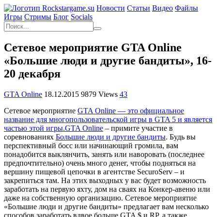
Новости
Статьи
Видео
Файлы
Игры
Cтримы
Блог
Socials
Сетевое мероприятие GTA Online
«Большие люди и другие бандиты», 16-
20 декабря
GTA Online
18.12.2015
9879 Views
43
Сетевое мероприятие
GTA Online — это официальное
название для многопользовательской игры в GTA 5 и является
частью этой игры.
GTA Online
– примите участие в
соревнованиях
Большие люди и другие бандиты
. Будь вы
перспективный босс или начинающий громила, вам
понадобится выклянчить, занять или наворовать (последнее
предпочтительно) очень много денег, чтобы подняться на
вершину пищевой цепочки в агентстве SecuroServ – и
закрепиться там. На этих выходных у вас будет возможность
заработать на первую яхту, дом на сваях на Конкер-авеню или
даже на собственную организацию. Сетевое мероприятие
«Большие люди и другие бандиты» предлагает вам несколько
способов заработать вдвое больше GTA $ и RP, а также