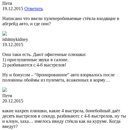
Петя
19.12.2015
Ответить
Написано что ввели пуленеробиваемые стёкла входящие в
абгрейд авто, и где они?
ishitmykidney
19.12.2015
Они таки есть. Дают офигенные плюшки:
1) приглушенные звуки в салоне.
2) разбиваются с 4-6 выстрелов!
Ну и бонусом – “бронированное” авто взорвалось после
половины обоймы из пулемета, всаженных в корму…
Петя
20.12.2015
какие нахрен плюшки, какие 4 выстрела, бонебойный даёт
десять выстрелов в секнду, разбиваютс с 4-6 выстрелов, ну ты
и клоун, хаха… имелось ввиду стёкла как на куруме. Когда
введут?