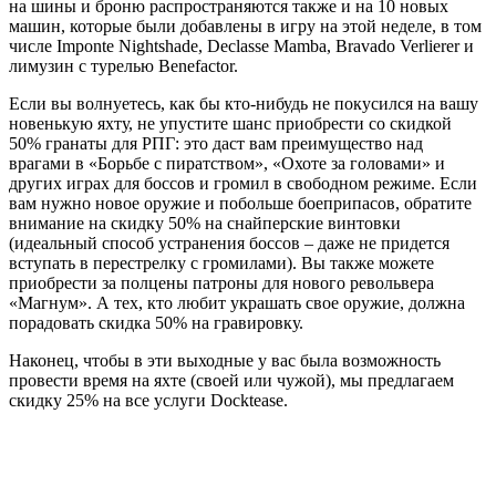
на шины и броню распространяются также и на 10 новых
машин, которые были добавлены в игру на этой неделе, в том
числе Imponte Nightshade, Declasse Mamba, Bravado Verlierer и
лимузин с турелью Benefactor.
Если вы волнуетесь, как бы кто-нибудь не покусился на вашу
новенькую яхту, не упустите шанс приобрести со скидкой
50% гранаты для РПГ: это даст вам преимущество над
врагами в «Борьбе с пиратством», «Охоте за головами» и
других играх для боссов и громил в свободном режиме. Если
вам нужно новое оружие и побольше боеприпасов, обратите
внимание на скидку 50% на снайперские винтовки
(идеальный способ устранения боссов – даже не придется
вступать в перестрелку с громилами). Вы также можете
приобрести за полцены патроны для нового револьвера
«Магнум». А тех, кто любит украшать свое оружие, должна
порадовать скидка 50% на гравировку.
Наконец, чтобы в эти выходные у вас была возможность
провести время на яхте (своей или чужой), мы предлагаем
скидку 25% на все услуги Docktease.