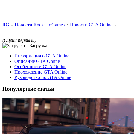
RG
⋆
Новости Rockstar Games
⋆
Новости GTA Online
⋆
(Оцени первым!)
Загрузка...
Информация о GTA Online
Описание GTA Online
Особенности GTA Online
Прохождение GTA Online
Руководство по GTA Online
Популярные статьи