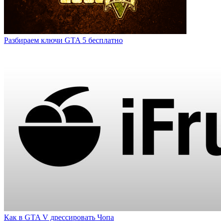
Разбираем ключи GTA 5 бесплатно
Как в GTA V дрессировать Чопа