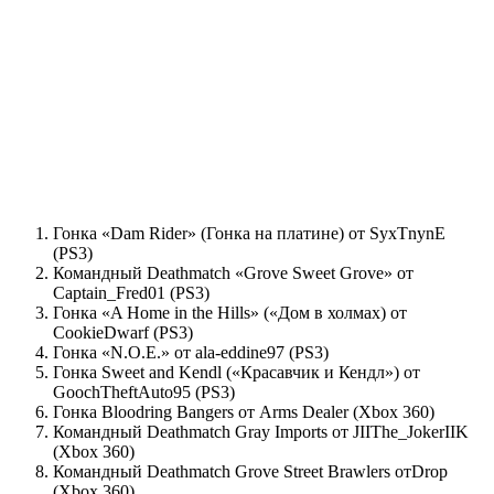
Гонка «Dam Rider» (Гонка на платине) от SyxTnynE
(PS3)
Командный Deathmatch «Grove Sweet Grove» от
Captain_Fred01 (PS3)
Гонка «A Home in the Hills» («Дом в холмах) от
CookieDwarf (PS3)
Гонка «N.O.E.» от ala-eddine97 (PS3)
Гонка Sweet and Kendl («Красавчик и Кендл») от
GoochTheftAuto95 (PS3)
Гонка Bloodring Bangers от Arms Dealer (Xbox 360)
Командный Deathmatch Gray Imports от JIIThe_JokerIIK
(Xbox 360)
Командный Deathmatch Grove Street Brawlers отDrop
(Xbox 360)