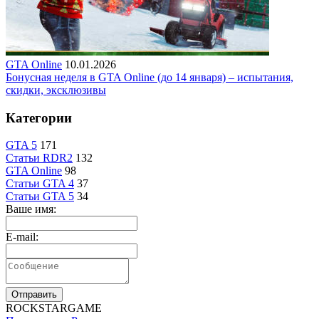
GTA Online
10.01.2026
Бонусная неделя в GTA Online (до 14 января) – испытания,
скидки, эксклюзивы
Категории
GTA 5
171
Статьи RDR2
132
GTA Online
98
Статьи GTA 4
37
Статьи GTA 5
34
Ваше имя:
E-mail:
Отправить
R
OCKSTAR
G
AME