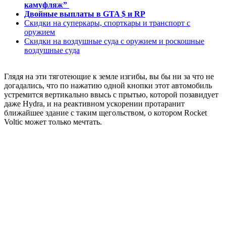
камуфляж”
Двойные выплаты в GTA $ и RP
Скидки на суперкары, спорткары и транспорт с
оружием
Скидки на воздушные суда с оружием и роскошные
воздушные суда
Глядя на эти тяготеющие к земле изгибы, вы бы ни за что не
догадались, что по нажатию одной кнопки этот автомобиль
устремится вертикально ввысь с прытью, которой позавидует
даже Hydra, и на реактивном ускорении протаранит
ближайшее здание с таким щегольством, о котором Rocket
Voltic может только мечтать.