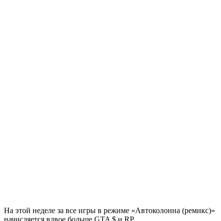
На этой неделе за все игры в режиме «Автоколонна (ремикс)»
начисляется вдвое больше GTA $ и RP.