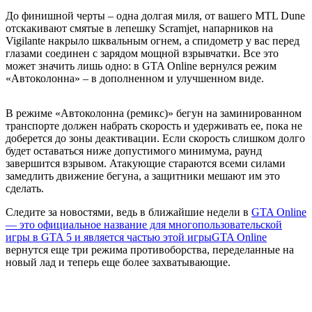
До финишной черты – одна долгая миля, от вашего MTL Dune
отскакивают смятые в лепешку Scramjet, напарников на
Vigilante накрыло шквальным огнем, а спидометр у вас перед
глазами соединен с зарядом мощной взрывчатки. Все это
может значить лишь одно: в GTA Online вернулся режим
«Автоколонна» – в дополненном и улучшенном виде.
В режиме «Автоколонна (ремикс)» бегун на заминированном
транспорте должен набрать скорость и удерживать ее, пока не
доберется до зоны деактивации. Если скорость слишком долго
будет оставаться ниже допустимого минимума, раунд
завершится взрывом. Атакующие стараются всеми силами
замедлить движение бегуна, а защитники мешают им это
сделать.
Следите за новостями, ведь в ближайшие недели в
GTA Online
— это официальное название для многопользовательской
игры в GTA 5 и является частью этой игры
GTA Online
вернутся еще три режима противоборства, переделанные на
новый лад и теперь еще более захватывающие.