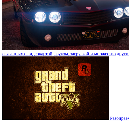
связанных с видеокартой, звуком, загрузкой и множество други
Разбирае