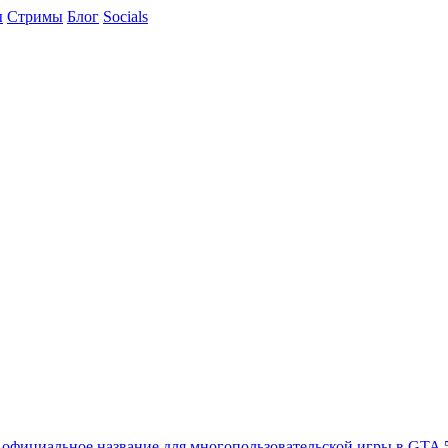
ы
Cтримы
Блог
Socials
 официальное название для многопользовательской игры в GTA 5