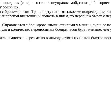
попадания (с первого станет неуправляемой, со второй взорветс
 у обычных.
 с бронежилетом. Транспорту наносят такое же повреждение, ка
найперской винтовки, и попасть в шлем, то персонаж умрет с п
. Справляются с бронированными стеклами у машин, сильнее п
 пуль и количество переносимых боеприпасов будет меньше, чем
ить немного, а через меню взаимодействия их нельзя быстро вос