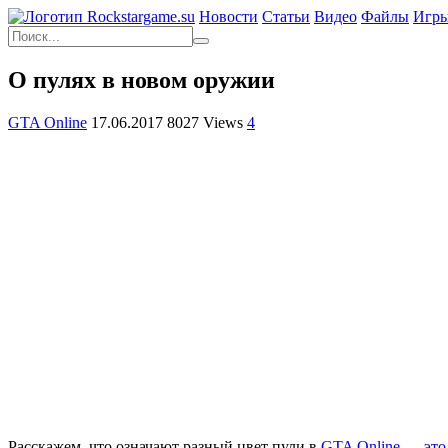
Новости
Статьи
Видео
Файлы
Игр
О пулях в новом оружии
GTA Online
17.06.2017
8027 Views
4
Расскажем, что означают разный цвет пули в
GTA Online — это