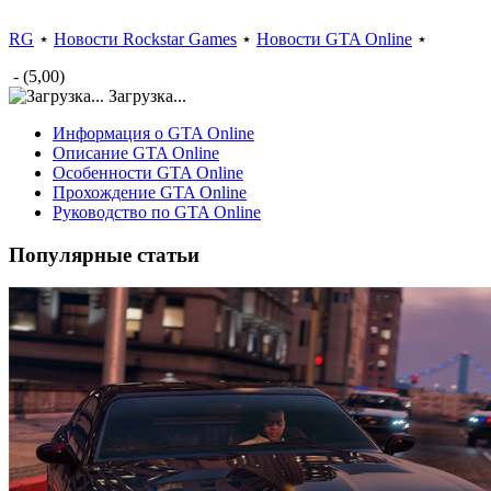
RG
⋆
Новости Rockstar Games
⋆
Новости GTA Online
⋆
- (5,00)
Загрузка...
Информация о GTA Online
Описание GTA Online
Особенности GTA Online
Прохождение GTA Online
Руководство по GTA Online
Популярные статьи