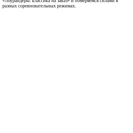
«Лоурайдеры: классика на заказ» и померяемся силами в
разных соревновательных режимах.