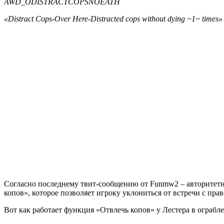
AWD_ODISTRACTCOPSNOEATH
«Distract Cops-Over Here-Distracted cops without dying ~1~ times» 
Согласно последнему твит-сообщению от Funmw2 – авторитетно
копов», которое позволяет игроку уклониться от встречи с пр
Вот как работает функция «Отвлечь копов» у Лестера в ограбл