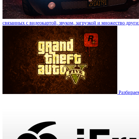
связанных с видеокартой, звуком, загрузкой и множество други
Разбирае