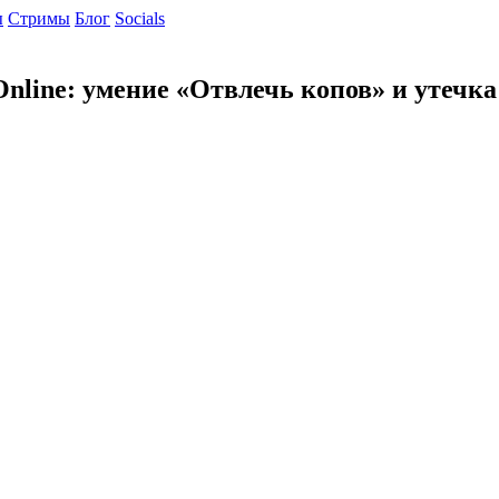
ы
Cтримы
Блог
Socials
nline: умение «Отвлечь копов» и утечк