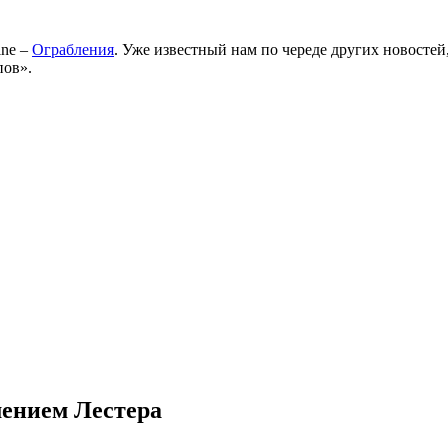
ine –
Ограбления
. Уже известный нам по череде других новосте
пов».
ением Лестера