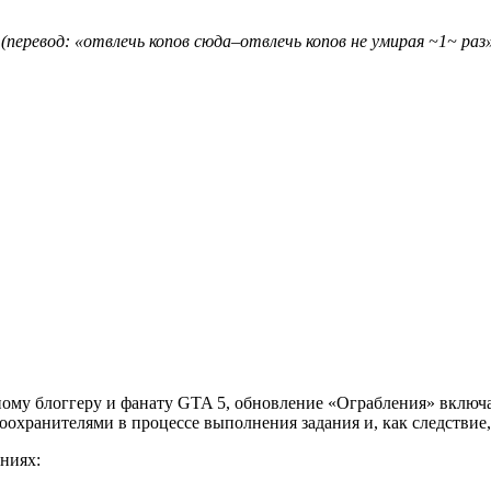
(
перевод
: «
отвлечь
копов
сюда
–
отвлечь
копов
не
умирая
~1~
раз
му блоггеру и фанату GTA 5, обновление «Ограбления» включает
авоохранителями в процессе выполнения задания и, как следстви
ениях: