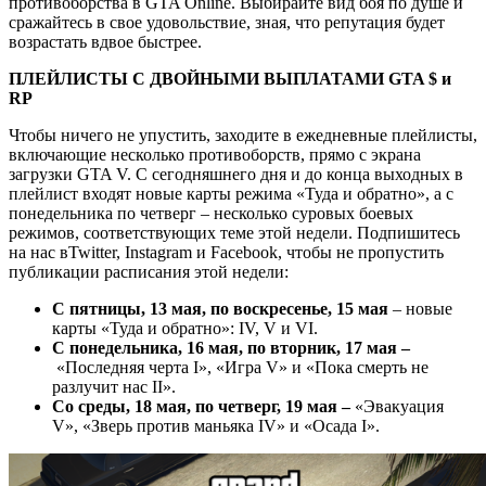
противоборства в GTA Online. Выбирайте вид боя по душе и
сражайтесь в свое удовольствие, зная, что репутация будет
возрастать вдвое быстрее.
ПЛЕЙЛИСТЫ С ДВОЙНЫМИ ВЫПЛАТАМИ GTA $ и
RP
Чтобы ничего не упустить, заходите в ежедневные плейлисты,
включающие несколько противоборств, прямо с экрана
загрузки GTA V. С сегодняшнего дня и до конца выходных в
плейлист входят новые карты режима «Туда и обратно», а с
понедельника по четверг – несколько суровых боевых
режимов, соответствующих теме этой недели. Подпишитесь
на нас вTwitter, Instagram и Facebook, чтобы не пропустить
публикации расписания этой недели:
С пятницы, 13 мая, по воскресенье, 15 мая
– новые
карты «Туда и обратно»: IV, V и VI.
С понедельника, 16 мая, по вторник, 17 мая –
«Последняя черта I», «Игра V» и «Пока смерть не
разлучит нас II».
Со среды, 18 мая, по четверг, 19 мая –
«Эвакуация
V», «Зверь против маньяка IV» и «Осада I».