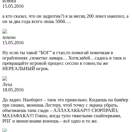
Илюха
15.05.2016
а кто сказал, что он задротик?) я за месяц 200 левел накопил, а
он за два года всего лишь 500й….
хохохо
15.05.2016
Ну если ты такой “БОГ” в гтао,то помогай новичкам в
ограблениях ,сюжетке ламара… Хотя,забей…садись в танк и
превращайте игровой процесс сессии в говно,ты же
НЕРЕАЛЬНЫЙ игрок.
Леха
18.05.2016
Да ладно. Наоборот – танк это прикольно. Кидаешь на бамбер
три сишки, звонишь Лестеру, чтоб точку с экрана убрать,
объезжаешь танк сзади – АЛЛАХАКБАР!!! СЮРПРАЙЗ,
МАЗАФАКА!!! Говно, когда тупо тяжелыми снайперками,
РПГ и миниганами воюешь – всё одно и то же.