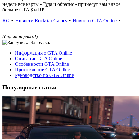
неделе все карты «Туда и обратно» принесут вам вдвое
больше GTA $ и RP.
RG
⋆
Новости Rockstar Games
⋆
Новости GTA Online
⋆
(Оцени первым!)
Загрузка...
Информация о GTA Online
Описание GTA Online
Особенности GTA Online
Прохождение GTA Online
Руководство по GTA Online
Популярные статьи