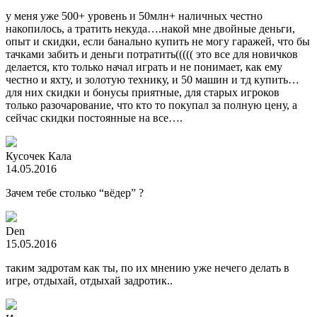
у меня уже 500+ уровень и 50млн+ наличных честно
накопилось, а тратить некуда….накой мне двойные деньги,
опыт и скидки, если банально купить не могу гаражей, что бы
тачками забить и деньги потратить((((( это все для новичков
делается, кто только начал играть и не понимает, как ему
честно и яхту, и золотую технику, и 50 машин и тд купить…
для них скидки и бонусы приятные, для старых игроков
только разочарование, что кто то покупал за полную цену, а
сейчас скидки постоянные на все….
Кусочек Кала
14.05.2016
Зачем тебе столько “вёдер” ?
Den
15.05.2016
таким задротам как ты, по их мнению уже нечего делать в
игре, отдыхай, отдыхай задротик..