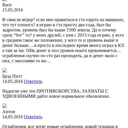
Вася
15.05.2016
В смысле вёдер? если мне нравиться в гта ездить на машинах,
что тут плохого? я играю в гта просто два года, был бы
задротом, уровень был бы выше 1500 левела. Да и почему
сразу “бог” то? у моих друзей, с кем с 2013 года играю, у всех
в среднем такое же положение, у кого то и уровень выше и
денег больше….я просто в последнее время много играл в КУ,
а там за час 100к денег и пол уровня опыта прокачивается…
ограбления скучно по сто раз проходить, да и денег мало с
них, с миссиями то же…
Брэд Питт
14.05.2016
Ответить
Надоели уже эти ПРОТИВОБОРСТВА, ЗАХВАТЫ С
УДВОЕННЫМИ дайте новое нормальное обновление.
Антон
14.05.2016
Ответить
Ограбления, все хотят новые ограбления, новой техники в