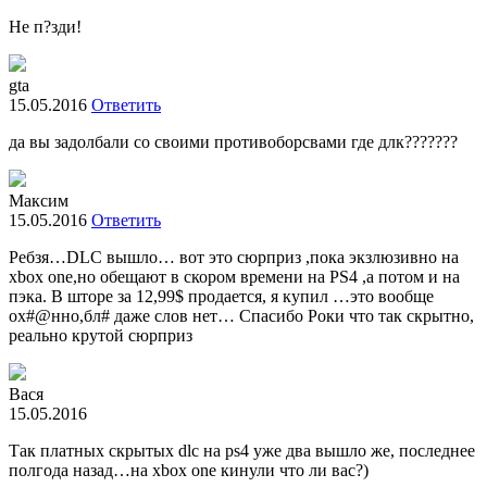
Не п?зди!
gta
15.05.2016
Ответить
да вы задолбали со своими противоборсвами где длк???????
Максим
15.05.2016
Ответить
Ребзя…DLC вышло… вот это сюрприз ,пока экзлюзивно на
xbox one,но обещают в скором времени на PS4 ,а потом и на
пэка. В шторе за 12,99$ продается, я купил …это вообще
ох#@нно,бл# даже слов нет… Спасибо Роки что так скрытно,
реально крутой сюрприз
Вася
15.05.2016
Так платных скрытых dlc на ps4 уже два вышло же, последнее
полгода назад…на xbox one кинули что ли вас?)