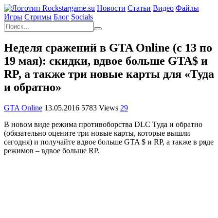
Новости
Статьи
Видео
Файлы
Игры
Cтримы
Блог
Socials
Неделя сражений в GTA Online (с 13 по
19 мая): скидки, вдвое больше GTA$ и
RP, а также три новые карты для «Туда
и обратно»
GTA Online
13.05.2016
5783 Views
29
В новом виде режима противоборства DLC Туда и обратно
(обязательно оцените три новые карты, которые вышли
сегодня) и получайте вдвое больше GTA $ и RP, а также в ряде
режимов – вдвое больше RP.