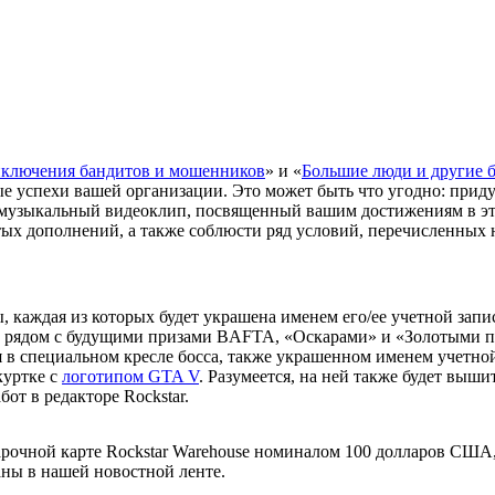
ключения бандитов и мошенников
» и «
Большие люди и другие 
 успехи вашей организации. Это может быть что угодно: приду
музыкальный видеоклип, посвященный вашим достижениям в это
ых дополнений, а также соблюсти ряд условий, перечисленных 
 каждая из которых будет украшена именем его/ее учетной записи
 рядом с будущими призами BAFTA, «Оскарами» и «Золотыми па
в специальном кресле босса, также украшенном именем учетной з
куртке с
логотипом GTA V
. Разумеется, на ней также будет выши
от в редакторе Rockstar.
одарочной карте Rockstar Warehouse номиналом 100 долларов СШ
аны в нашей новостной ленте.