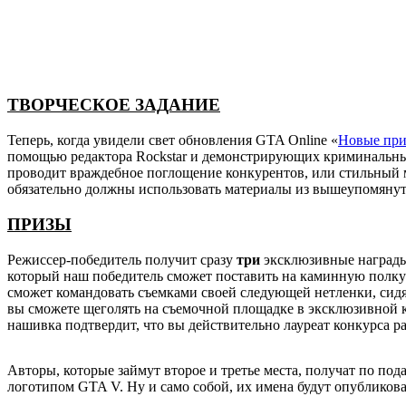
ТВОРЧЕСКОЕ ЗАДАНИЕ
Теперь, когда увидели свет обновления GTA Online «
Новые при
помощью редактора Rockstar и демонстрирующих криминальные
проводит враждебное поглощение конкурентов, или стильный 
обязательно должны использовать материалы из вышеупомянут
ПРИЗЫ
Режиссер-победитель получит сразу
три
эксклюзивные награды,
который наш победитель сможет поставить на каминную полку
сможет командовать съемками своей следующей нетленки, сидя 
вы сможете щеголять на съемочной площадке в эксклюзивной 
нашивка подтвердит, что вы действительно лауреат конкурса раб
Авторы, которые займут второе и третье места, получат по п
логотипом GTA V. Ну и само собой, их имена будут опубликов