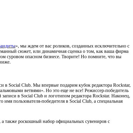
бандиты
», мы ждем от вас роликов, созданных исключительно с
манный сюжет, или динамичная сценка о том, как ваша фирма
м суровом опасном бизнесе. Творите! Но помните, что вы
ниже.
 в Social Club. Мы впервые подарим кубок редактора Rockstar,
льмовыми ветвями». Но это еще не все! Режиссер-победитель
аписи в Social Club и логотипом редактора Rockstar. Наконец,
то имя пользователя-победителя в Social Club, а специальная
А, а также роскошный набор официальных сувениров с