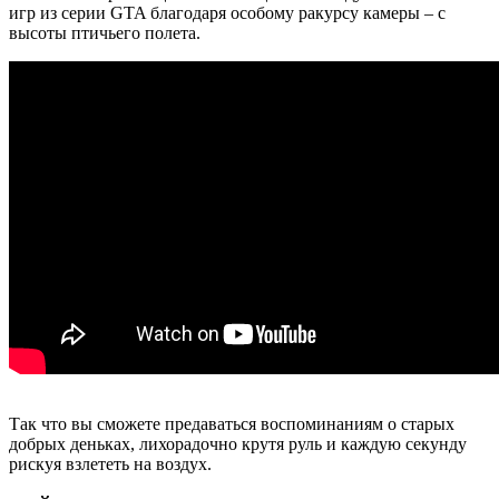
игр из серии GTA благодаря особому ракурсу камеры – с
высоты птичьего полета.
Так что вы сможете предаваться воспоминаниям о старых
добрых деньках, лихорадочно крутя руль и каждую секунду
рискуя взлететь на воздух.