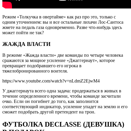
Режим «Толкучка в овертайме» как раз про это, только с
одним уточнением: вы и все остальные лихачи Лос-Сантоса
жмете на педаль газа одновременно. Разве что-нибудь здесь
может пойти не так?
ЖАЖДА ВЛАСТИ
В режиме «Жажда власти» две команды по четыре человека
сражаются за мощное усиление «Джаггернаут», которое
превращает подобравшего его игрока в
тяжелобронированного воителя.
https://www.youtube.com/watch?v=nLdmZ2EjwM4
У джаггернаута всего одна задача: продержаться в живых в
течение определенного времени, чтобы команде засчитали
очко. Если он погибнет до того, как заполнится
соответствующий индикатор, усиление упадет на землю и его
сможет подобрать другой претендент на трон.
ФУТБОЛКА DECLASSE (ДЕВУШКА)