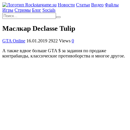
Новости
Статьи
Видео
Файлы
Игры
Cтримы
Блог
Socials
Маслкар Declasse Tulip
GTA Online
16.01.2019
2922 Views
0
А также вдвое больше GTA $ за задания по продаже
контрабанды, классические противоборства и многое другое.