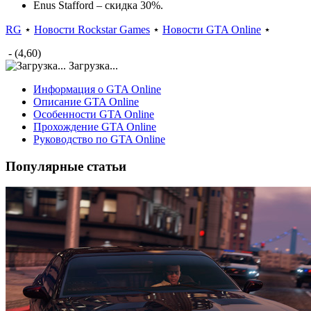
Enus Stafford – скидка 30%.
RG
⋆
Новости Rockstar Games
⋆
Новости GTA Online
⋆
- (4,60)
Загрузка...
Информация о GTA Online
Описание GTA Online
Особенности GTA Online
Прохождение GTA Online
Руководство по GTA Online
Популярные статьи