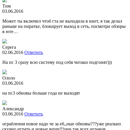
Тим
03.06.2016
Может ты включил чтоб гта не выходила в инет, я так делал
раньше на пиратке, блокирует выход в сеть, посмотри обзоры
в юте…
Серега
02.06.2016
Ответить
На пс 3 сразу всю систему под себя читаки подгонят)))
Ололо
03.06.2016
на пс3 обновы больше года не выходят
Александр
03.06.2016
Ответить
ограбления новое надо че за еб,,ные обновы???уже реально
скучно играть,и новые вещи!!!они так всех играков