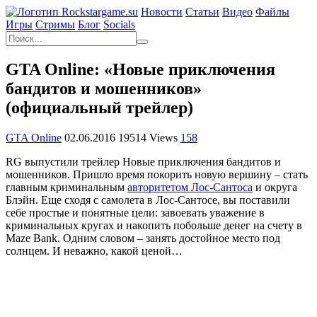
Новости
Статьи
Видео
Файлы
Игры
Cтримы
Блог
Socials
GTA Online: «Новые приключения
бандитов и мошенников»
(официальный трейлер)
GTA Online
02.06.2016
19514 Views
158
RG выпустили трейлер Новые приключения бандитов и
мошенников. Пришло время покорить новую вершину – стать
главным криминальным
авторитетом Лос-Сантоса
и округа
Блэйн. Еще сходя с самолета в Лос-Сантосе, вы поставили
себе простые и понятные цели: завоевать уважение в
криминальных кругах и накопить побольше денег на счету в
Maze Bank. Одним словом – занять достойное место под
солнцем. И неважно, какой ценой…