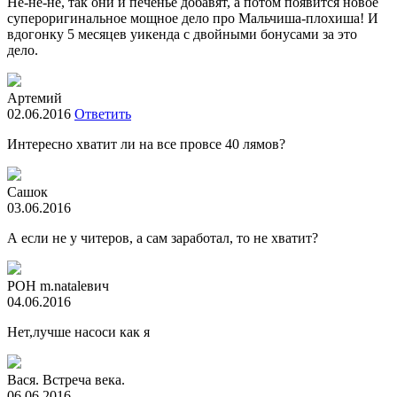
Не-не-не, так они и печенье добавят, а потом появится новое
супероригинальное мощное дело про Мальчиша-плохиша! И
вдогонку 5 месяцев уикенда с двойными бонусами за это
дело.
Артемий
02.06.2016
Ответить
Интересно хватит ли на все провсе 40 лямов?
Сашок
03.06.2016
А если не у читеров, а сам заработал, то не хватит?
РОН m.natalевич
04.06.2016
Нет,лучше насоси как я
Вася. Встреча века.
06.06.2016