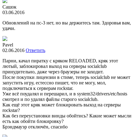
Сашок
03.06.2016
Обновлений на пс-3 нет, но вы держитесь там. Здоровья вам,
удачи.
Pavel
02.06.2016
Ответить
Парни, качал пиратку с кряком RELOADED, кряк этот
лютый, заблокировал выход на серверы socialclub
принудительно, даже через браузеры не заходит.
После покупки лицензии в стиме, теперь socialclub не может
запустить игру, естессно пишет, что не могу, мол,
подключиться к серверам rockstar.
Уже всё поудалял и перешарил, и в system32/drivers/etc/hosts
смотрел и по удалял файлы старого socialclub.
Как ещё этот кряк может блокировать выход на серверы
rockstar?
Как без переустановки винды обойтись? Какие может мысли
есть как обойти блокировку?
Брэндмауэр отключён, спасибо