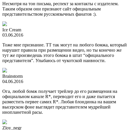
Несмотря на тон письма, респект за контакты с издателем.
Таким образом они признают сайт официальным
представительством русскоязычных фанатов :).
Ice Cream
03.06.2016
Тоже мне признание. ТТ так могут на любого бомжа, который
нарушит правила при размещении видео, но ты конечно же
тут же произведешь этого бомжа в штат “официального
представителя”. Улыбаюсь от чукотской наивности.
Brainstorm
04.06.2016
Ога, любой бомж получает трейлер до его размещения на
официальном канале R*, переводит его и даже пытается
разместить первее самих R*. Любая блондинка на вашем
высерском фоне выглядит представителем мудрейшей
инопланетной расы.
Zloy_negr