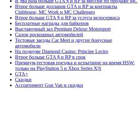
В два раза больше GTA $ и RP за миссии по продаже MC
Втрое больше долларов GTA и RP за контракты
Clubhouse, MC Work и MC Challenges
Втрое больше GTA $ и RP за услуги велосервиса
Бесплатные награды для байкеров
Выставочный зал Premium Deluxe Motorsport
Салон роскошных автомобилей
Тестовые заезды Car Meet и другие бонусные
автомобили
На подиуме Diamond Casino: Principe Lectro
Втрое больше GTA $ и RP в срок
Премиум-тестовая поездка и испытание на время HSW:
только на PlayStation 5 и Xbox Series X|S
GTA+
Скидки
Ассортимент Gun Van и скидки