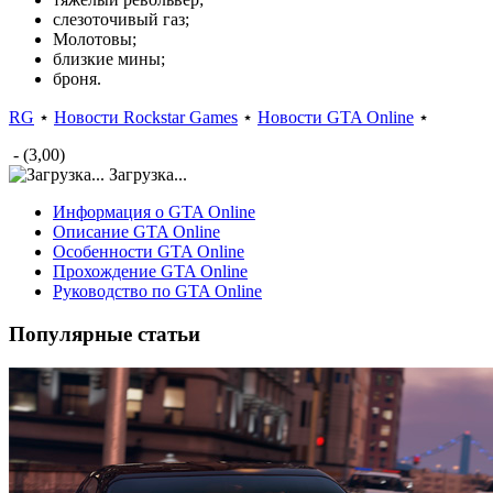
слезоточивый газ;
Молотовы;
близкие мины;
броня.
RG
⋆
Новости Rockstar Games
⋆
Новости GTA Online
⋆
- (3,00)
Загрузка...
Информация о GTA Online
Описание GTA Online
Особенности GTA Online
Прохождение GTA Online
Руководство по GTA Online
Популярные статьи