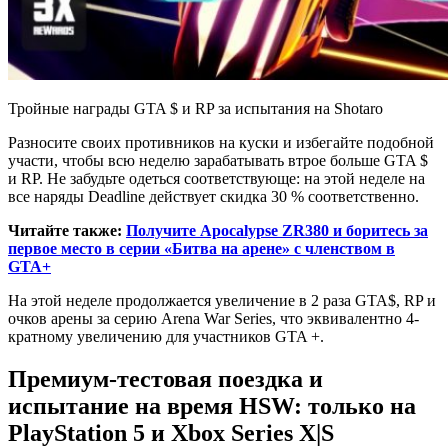
Тройные награды GTA $ и RP за испытания на Shotaro
Разносите своих противников на куски и избегайте подобной
участи, чтобы всю неделю зарабатывать втрое больше GTA $
и RP. Не забудьте одеться соответствующе: на этой неделе на
все наряды Deadline действует скидка 30 % соответственно.
Читайте также:
Получите Apocalypse ZR380 и боритесь за
первое место в серии «Битва на арене» с членством в
GTA+
На этой неделе продолжается увеличение в 2 раза GTA$, RP и
очков арены за серию Arena War Series, что эквивалентно 4-
кратному увеличению для участников GTA +.
Премиум-тестовая поездка и
испытание на время HSW: только на
PlayStation 5 и Xbox Series X|S