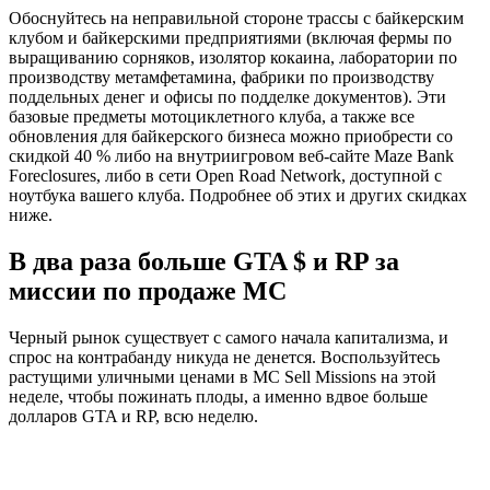
Обоснуйтесь на неправильной стороне трассы с байкерским
клубом и байкерскими предприятиями (включая фермы по
выращиванию сорняков, изолятор кокаина, лаборатории по
производству метамфетамина, фабрики по производству
поддельных денег и офисы по подделке документов). Эти
базовые предметы мотоциклетного клуба, а также все
обновления для байкерского бизнеса можно приобрести со
скидкой 40 % либо на внутриигровом веб-сайте Maze Bank
Foreclosures, либо в сети Open Road Network, доступной с
ноутбука вашего клуба. Подробнее об этих и других скидках
ниже.
В два раза больше GTA $ и RP за
миссии по продаже MC
Черный рынок существует с самого начала капитализма, и
спрос на контрабанду никуда не денется. Воспользуйтесь
растущими уличными ценами в MC Sell Missions на этой
неделе, чтобы пожинать плоды, а именно вдвое больше
долларов GTA и RP, всю неделю.