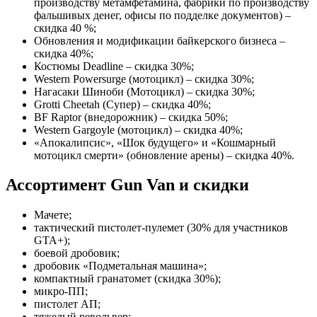
производству метамфетамина, фабрики по производству
фальшивых денег, офисы по подделке документов) –
скидка 40 %;
Обновления и модификации байкерского бизнеса –
скидка 40%;
Костюмы Deadline – скидка 30%;
Western Powersurge (мотоцикл) – скидка 30%;
Нагасаки Шиноби (Мотоцикл) – скидка 30%;
Grotti Cheetah (Супер) – скидка 40%;
BF Raptor (внедорожник) – скидка 50%;
Western Gargoyle (мотоцикл) – скидка 40%;
«Апокалипсис», «Шок будущего» и «Кошмарный
мотоцикл смерти» (обновление арены) – скидка 40%.
Ассортимент Gun Van и скидки
Мачете;
тактический пистолет-пулемет (30% для участников
GTA+);
боевой дробовик;
дробовик «Подметальная машина»;
компактный гранатомет (скидка 30%);
микро-ПП;
пистолет АП;
тяжелый револьвер;