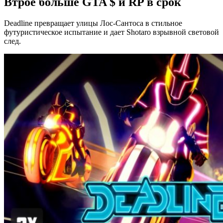
Втрое больше GTA $ и RP в срок
Deadline превращает улицы Лос-Сантоса в стильное
футуристическое испытание и дает Shotaro взрывной световой
след.