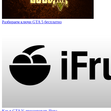
Разбираем ключи GTA 5 бесплатно
Как в GTA V дрессировать Чопа