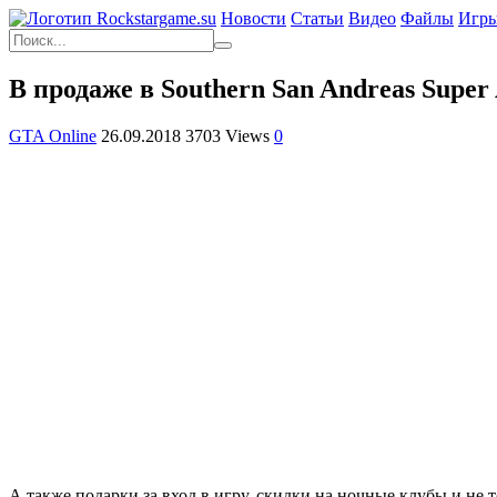
Новости
Статьи
Видео
Файлы
Игр
В продаже в Southern San Andreas Super
GTA Online
26.09.2018
3703 Views
0
А также подарки за вход в игру, скидки на ночные клубы и не т