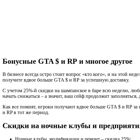
Бонусные GTA $ и RP и многое другое
В бизнесе всегда остро стоит вопрос «кто кого», и на этой не
получите вдвое больше GTA $ и RP за успешную доставку.
С учетом 25%-й скидки на шампанское в баре всю неделю, люби
начать снижаться – а значит, ваш сейф продолжит заполняться, д
Как все помнят, игроки получают вдвое больше GTA $ и RP за п
и RP в тот же период.
Скидки на ночные клубы и предприяти
Ночные клубы, модификации и ремонт – скидка 25%;