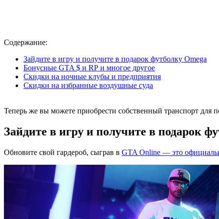
Содержание:
Зайдите в игру и получите в подарок футболку Omega
Бонусные GTA $ и RP и многое другое
Скидки на ночные клубы и предприятия
Скидки на избранные воздушные суда
Теперь же вы можете приобрести собственный транспорт для пе
Зайдите в игру и получите в подарок ф
Обновите свой гардероб, сыграв в
GTA Online — это официальн