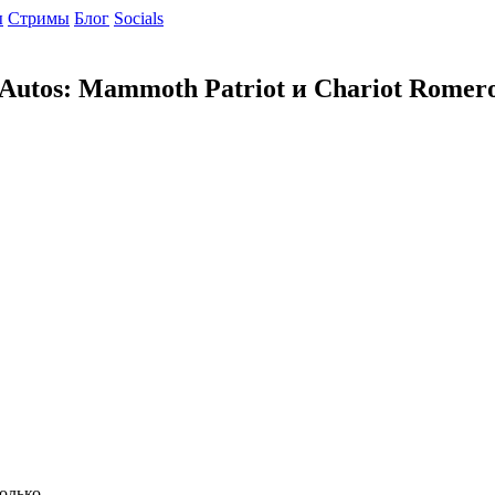
ы
Cтримы
Блог
Socials
 Autos: Mammoth Patriot и Chariot Romer
олько.