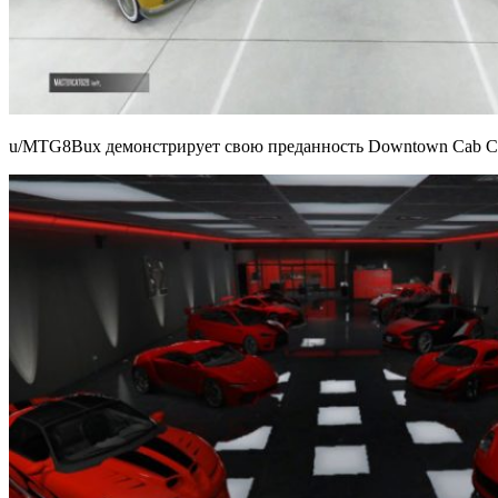
u/MTG8Bux демонстрирует свою преданность Downtown Cab C