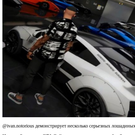
@ivan.notorious демонстрирует несколько серьезных лошадиных