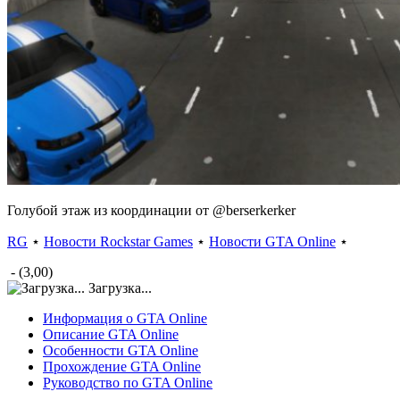
Голубой этаж из координации от @berserkerker
RG
⋆
Новости Rockstar Games
⋆
Новости GTA Online
⋆
- (3,00)
Загрузка...
Информация о GTA Online
Описание GTA Online
Особенности GTA Online
Прохождение GTA Online
Руководство по GTA Online