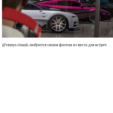
@vinnys.visuals любуются своим флотом из места для встреч