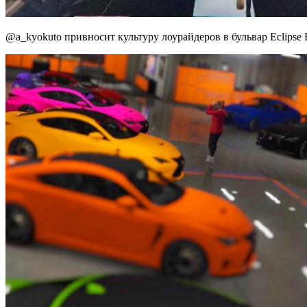
@a_kyokuto привносит культуру лоурайдеров в бульвар Eclipse 