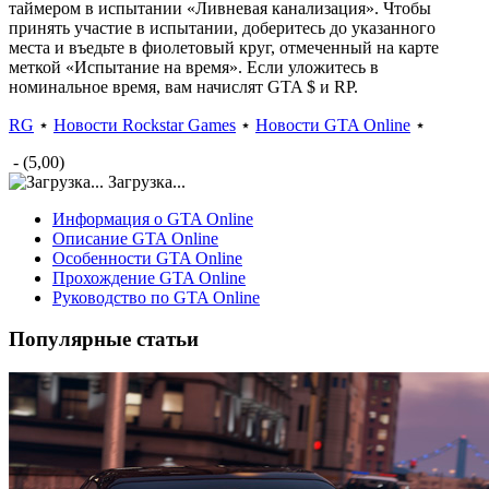
таймером в испытании «Ливневая канализация». Чтобы
принять участие в испытании, доберитесь до указанного
места и въедьте в фиолетовый круг, отмеченный на карте
меткой «Испытание на время». Если уложитесь в
номинальное время, вам начислят GTA $ и RP.
RG
⋆
Новости Rockstar Games
⋆
Новости GTA Online
⋆
- (5,00)
Загрузка...
Информация о GTA Online
Описание GTA Online
Особенности GTA Online
Прохождение GTA Online
Руководство по GTA Online
Популярные статьи