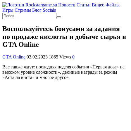
Новости
Статьи
Видео
Файлы
Игры
Cтримы
Блог
Socials
Воспользуйтесь бонусами за задания
по продаже кислоты и добыче сырья в
GTA Online
GTA Online
03.02.2023
1865 Views
0
Вас также ждут: последняя неделя события «Первая доза» на
высоком уровне сложности», двойные награды за режим
«Аста ла виста» и многое другое.