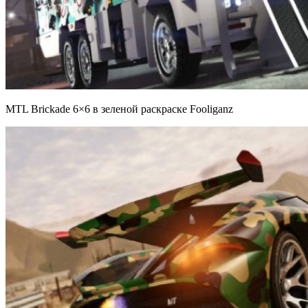
MTL Brickade 6×6 в зеленой раскраске Fooliganz