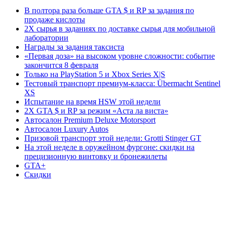
В полтора раза больше GTA $ и RP за задания по
продаже кислоты
2X сырья в заданиях по доставке сырья для мобильной
лаборатории
Награды за задания таксиста
«Первая доза» на высоком уровне сложности: событие
закончится 8 февраля
Только на PlayStation 5 и Xbox Series X|S
Тестовый транспорт премиум-класса: Übermacht Sentinel
XS
Испытание на время HSW этой недели
2X GTA $ и RP за режим «Аста ла виста»
Автосалон Premium Deluxe Motorsport
Автосалон Luxury Autos
Призовой транспорт этой недели: Grotti Stinger GT
На этой неделе в оружейном фургоне: скидки на
прецизионную винтовку и бронежилеты
GTA+
Скидки