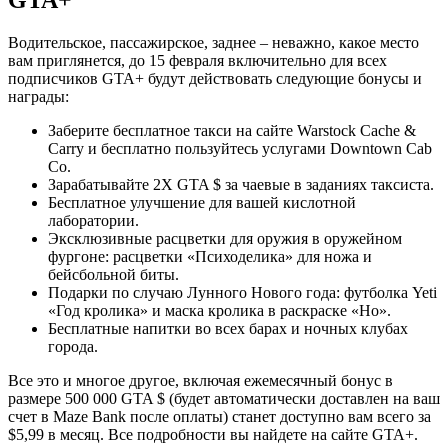
GTA+
Водительское, пассажирское, заднее – неважно, какое место
вам приглянется, до 15 февраля включительно для всех
подписчиков GTA+ будут действовать следующие бонусы и
награды:
Заберите бесплатное такси на сайте Warstock Cache &
Carry и бесплатно пользуйтесь услугами Downtown Cab
Co.
Зарабатывайте 2Х GTA $ за чаевые в заданиях таксиста.
Бесплатное улучшение для вашей кислотной
лаборатории.
Эксклюзивные расцветки для оружия в оружейном
фургоне: расцветки «Психоделика» для ножа и
бейсбольной биты.
Подарки по случаю Лунного Нового года: футболка Yeti
«Год кролика» и маска кролика в раскраске «Но».
Бесплатные напитки во всех барах и ночных клубах
города.
Все это и многое другое, включая ежемесячный бонус в
размере 500 000 GTA $ (будет автоматически доставлен на ваш
счет в Maze Bank после оплаты) станет доступно вам всего за
$5,99 в месяц. Все подробности вы найдете на сайте GTA+.