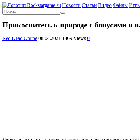
Новости
Статьи
Видео
Файлы
Игр
Прикоснитесь к природе с бонусами и н
Red Dead Online
08.04.2021
1469 Views
0
Двойные выплаты за продажу образцов плюс комплект припасов