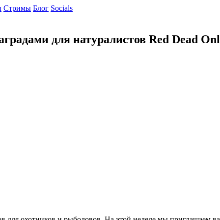
ы
Cтримы
Блог
Socials
аградами для натуралистов Red Dead Onl
 для охотников и рыболовов. На этой неделе мы приглашаем вас