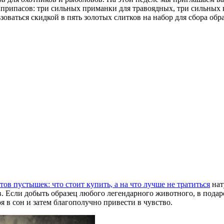
 припасов: три сильных приманки для травоядных, три сильных
зоваться скидкой в пять золотых слитков на набор для сбора обр
тов пустышек: что стоит купить, а на что лучше не тратиться
нат
в. Если добыть образец любого легендарного животного, в пода
я в сон и затем благополучно привести в чувство.