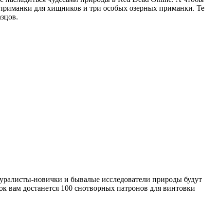
 приманки для хищников и три особых озерных приманки. Те
азцов.
уралисты-новички и бывалые исследователи природы будут
рок вам достанется 100 снотворных патронов для винтовки