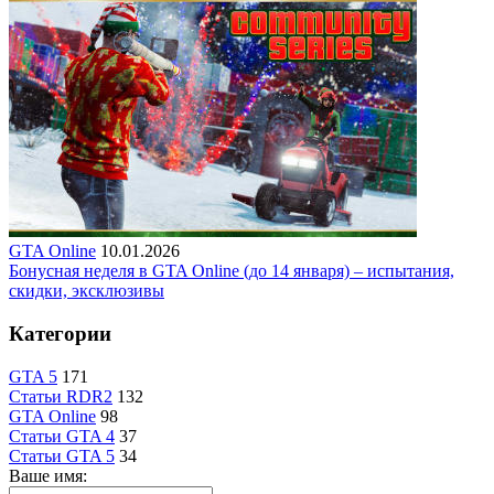
GTA Online
10.01.2026
Бонусная неделя в GTA Online (до 14 января) – испытания,
скидки, эксклюзивы
Категории
GTA 5
171
Статьи RDR2
132
GTA Online
98
Статьи GTA 4
37
Статьи GTA 5
34
Ваше имя: