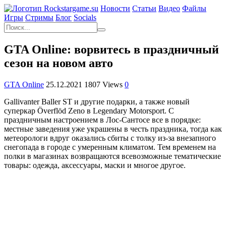
Новости
Статьи
Видео
Файлы
Игры
Cтримы
Блог
Socials
GTA Online: ворвитесь в праздничный
сезон на новом авто
GTA Online
25.12.2021
1807 Views
0
Gallivanter Baller ST и другие подарки, а также новый
суперкар Överflöd Zeno в Legendary Motorsport. С
праздничным настроением в Лос-Сантосе все в порядке:
местные заведения уже украшены в честь праздника, тогда как
метеорологи вдруг оказались сбиты с толку из-за внезапного
снегопада в городе с умеренным климатом. Тем временем на
полки в магазинах возвращаются всевозможные тематические
товары: одежда, аксессуары, маски и многое другое.