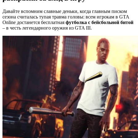
Давайте вспомним славные деньки, когда главным писком
сезона считалась тупая травма головы: всем игрокам в GTA
Online достанется бесплатная
футболка с бейсбольной битой
– в честь легендарного оружия из GTA III.