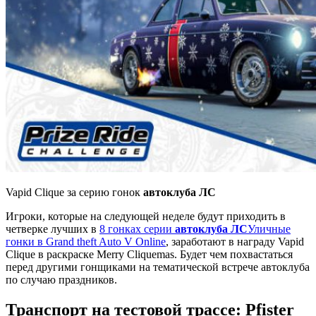
Vapid Clique за серию гонок
автоклуба ЛС
Игроки, которые на следующей неделе будут приходить в
четверке лучших в
8 гонках серии
автоклуба ЛС
Уличные
гонки в Grand theft Auto V Online
, заработают в награду Vapid
Clique в раскраске Merry Cliquemas. Будет чем похвастаться
перед другими гонщиками на тематической встрече автоклуба
по случаю праздников.
Транспорт на тестовой трассе: Pfister