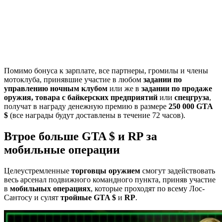
Помимо бонуса к зарплате, все партнеры, громилы и члены
мотоклуба, принявшие участие в любом
задании по
управлению ночным клубом
или же в
задании по продаже
оружия, товара с байкерских предприятий
или
спецгруза
,
получат в награду денежную премию в размере
250 000 GTA
$
(все награды будут доставлены в течение 72 часов).
Втрое больше GTA $ и RP за
мобильные операции
Целеустремленные
торговцы оружием
смогут задействовать
весь арсенал подвижного командного пункта, приняв участие
в
мобильных операциях
, которые проходят по всему Лос-
Сантосу и сулят
тройные GTA $
и
RP
.