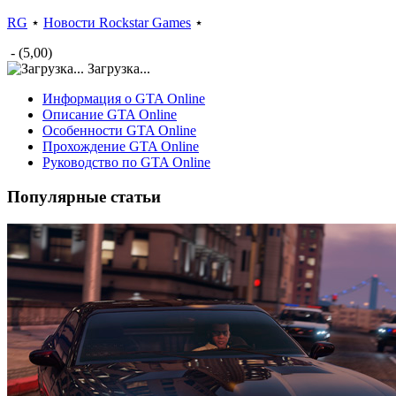
RG
⋆
Новости Rockstar Games
⋆
- (5,00)
Загрузка...
Информация о GTA Online
Описание GTA Online
Особенности GTA Online
Прохождение GTA Online
Руководство по GTA Online
Популярные статьи