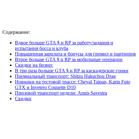
Содержание:
Вдвое больше GTA $ и RP за работу/задания и
испытания босса и клуба
Повышенная зарплата и бонусы для громил и партнеров
Втрое больше GTA $ и RP за мобильные операции
Скидки на бизнес
В три раза больше GTA $ и RP за каскадерские гонки
Премиальный транспорт: Shitzu Hakuchou Drag
Новинки на тестовой трассе: Cheval Taipan, Karin Futo
GTX и Invetero Coquette D10
Призовой транспорт недели: Annis Savestra
Скидки