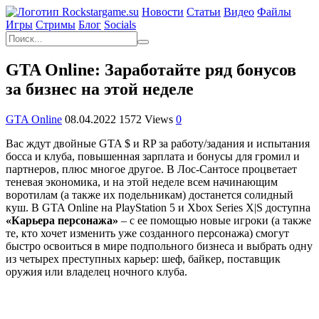
Новости
Статьи
Видео
Файлы
Игры
Cтримы
Блог
Socials
GTA Online: Заработайте ряд бонусов
за бизнес на этой неделе
GTA Online
08.04.2022
1572 Views
0
Вас ждут двойные GTA $ и RP за работу/задания и испытания
босса и клуба, повышенная зарплата и бонусы для громил и
партнеров, плюс многое другое. В Лос-Сантосе процветает
теневая экономика, и на этой неделе всем начинающим
воротилам (а также их подельникам) достанется солидный
куш. В GTA Online на PlayStation 5 и Xbox Series X|S доступна
«Карьера персонажа»
– с ее помощью новые игроки (а также
те, кто хочет изменить уже созданного персонажа) смогут
быстро освоиться в мире подпольного бизнеса и выбрать одну
из четырех преступных карьер: шеф, байкер, поставщик
оружия или владелец ночного клуба.