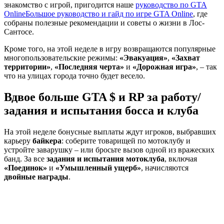
знакомство с игрой, пригодится наше
руководство по GTA
Online
Большое руководство и гайд по игре GTA Online
, где
собраны полезные рекомендации и советы о жизни в Лос-
Сантосе.
Кроме того, на этой неделе в игру возвращаются популярные
многопользовательские режимы:
«Эвакуация»
,
«Захват
территории»
,
«Последняя черта»
и
«Дорожная игра»
, – так
что на улицах города точно будет весело.
Вдвое больше GTA $ и RP за работу/
задания и испытания босса и клуба
На этой неделе бонусные выплаты ждут игроков, выбравших
карьеру
байкера
: соберите товарищей по мотоклубу и
устройте заварушку – или бросьте вызов одной из вражеских
банд. За все
задания и испытания мотоклуба
, включая
«Поединок»
и
«Умышленный ущерб»
, начисляются
двойные награды
.