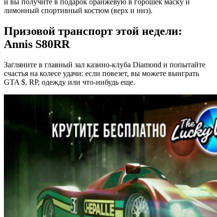
и вы получите в подарок оранжевую в горошек маску и
лимонный спортивный костюм (верх и низ).
Призовой транспорт этой недели:
Annis S80RR
Загляните в главный зал казино-клуба Diamond и попытайте
счастья на колесе удачи: если повезет, вы можете выиграть
GTA $, RP, одежду или что-нибудь еще.