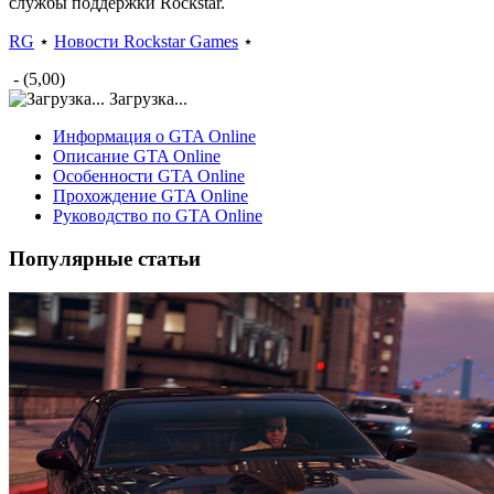
службы поддержки Rockstar.
RG
⋆
Новости Rockstar Games
⋆
- (5,00)
Загрузка...
Информация о GTA Online
Описание GTA Online
Особенности GTA Online
Прохождение GTA Online
Руководство по GTA Online
Популярные статьи