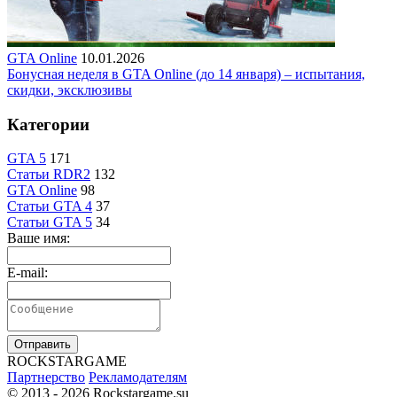
GTA Online
10.01.2026
Бонусная неделя в GTA Online (до 14 января) – испытания,
скидки, эксклюзивы
Категории
GTA 5
171
Статьи RDR2
132
GTA Online
98
Статьи GTA 4
37
Статьи GTA 5
34
Ваше имя:
E-mail:
Отправить
R
OCKSTAR
G
AME
Партнерство
Рекламодателям
© 2013 - 2026
Rockstargame.su