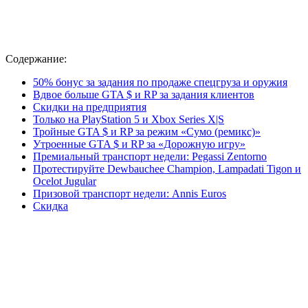
Содержание:
50% бонус за задания по продаже спецгруза и оружия
Вдвое больше GTA $ и RP за задания клиентов
Скидки на предприятия
Только на PlayStation 5 и Xbox Series X|S
Тройные GTA $ и RP за режим «Сумо (ремикс)»
Утроенные GTA $ и RP за «Дорожную игру»
Премиальный транспорт недели: Pegassi Zentorno
Протестируйте Dewbauchee Champion, Lampadati Tigon и
Ocelot Jugular
Призовой транспорт недели: Annis Euros
Скидка