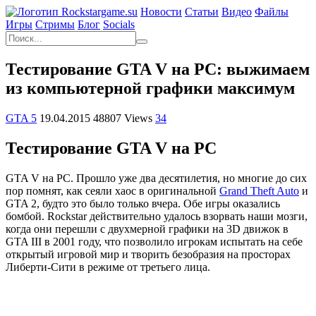
Новости
Статьи
Видео
Файлы
Игры
Cтримы
Блог
Socials
Тестирование GTA V на PC: выжимаем
из компьютерной графики максимум
GTA 5
19.04.2015
48807 Views
34
Тестирование GTA V на PC
GTA V на PC. Прошло уже два десятилетия, но многие до сих
пор помнят, как сеяли хаос в оригинальной
Grand Theft Auto
и
GTA 2, будто это было только вчера. Обе игры оказались
бомбой. Rockstar действительно удалось взорвать наши мозги,
когда они перешли с двухмерной графики на 3D движок в
GTA III в 2001 году, что позволило игрокам испытать на себе
открытый игровой мир и творить безобразия на просторах
Либерти-Сити в режиме от третьего лица.