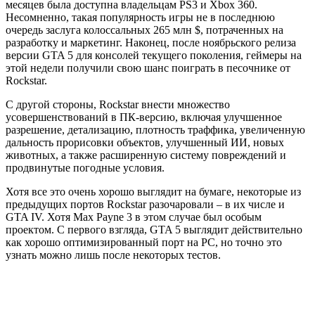
месяцев была доступна владельцам PS3 и Xbox 360.
Несомненно, такая популярность игры не в последнюю
очередь заслуга колоссальных 265 млн $, потраченных на
разработку и маркетинг. Наконец, после ноябрьского релиза
версии GTA 5 для консолей текущего поколения, геймеры на
этой недели получили свою шанс поиграть в песочнике от
Rockstar.
С другой стороны, Rockstar внести множество
усовершенствований в ПК-версию, включая улучшенное
разрешение, детализацию, плотность траффика, увеличенную
дальность прорисовки объектов, улучшенный ИИ, новых
животных, а также расширенную систему повреждений и
продвинутые погодные условия.
Хотя все это очень хорошо выглядит на бумаге, некоторые из
предыдущих портов Rockstar разочаровали – в их числе и
GTA IV. Хотя Max Payne 3 в этом случае был особым
проектом. С первого взгляда, GTA 5 выглядит действительно
как хорошо оптимизированный порт на PC, но точно это
узнать можно лишь после некоторых тестов.