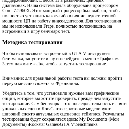
поддерживающих DirectX 11 в различных ценовых
диапазонах. Наша система была оборудована процессором
Core i7-5960X. Этот мощный процессор был выбран, чтобы
полностью устранить какое-либо влияние недостаточной
мощности ЦП на работу видеоадаптеров. Для тестирования
мы не использовали Fraps, полностью положившись на
встроенный в игру бенчмарк-тест.
Методика тестирования
Чтобы использовать встроенный в GTА V инструмент
бенчмарка, запустите игру и перейдите в меню «Графика».
Затем нажмите «tab», чтобы запустить тестирование.
Внимание: для правильной работы теста вы должны пройти
первую миссию сюжета за Франклина.
Убедитесь в том, что установили нужные вам графические
опции, которые вы хотите проверить, прежде чем запустить
тестирование. Сам бенчмарк – это последовательность из пяти
уникальных сцен в Лос-Сантосе, которые моделируют
широкий спектр актуальных сценариев геймплея. Результаты
тестирования будут сохраняться здесь: My Documents (Мои
Документы) \Rockstar Games\GTА V\benchmarks.