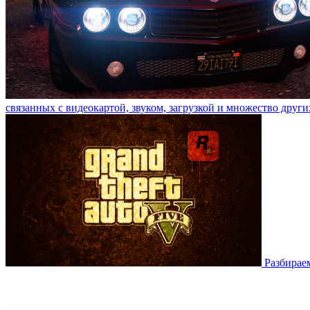
связанных с видеокартой, звуком, загрузкой и множество други
Разбирае