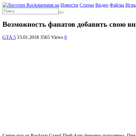
Новости
Статьи
Видео
Файлы
Игр
Возможность фанатов добавить свою в
GTA 5
15.01.2018
3565 Views
0
Серия игр от Rockstar Grand Theft Auto безумно популярна. Пр