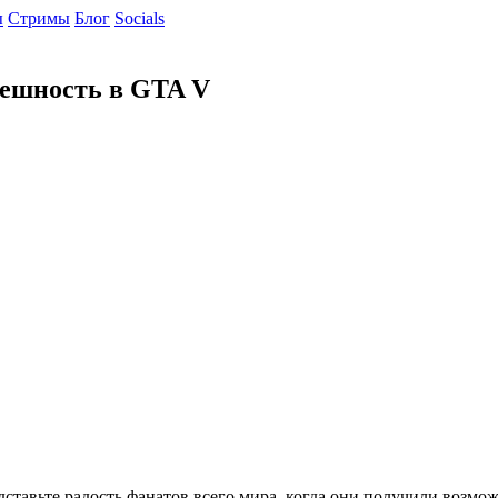
ы
Cтримы
Блог
Socials
нешность в GTA V
едставьте радость фанатов всего мира, когда они получили возм