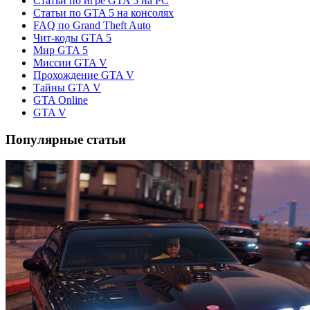
Статьи по игре GTA 5 на PC
Статьи по GTA 5 на консолях
FAQ по Grand Theft Auto
Чит-коды GTA 5
Мир GTA 5
Миссии GTA V
Прохождение GTA V
Тайны GTA V
GTA Online
GTA V
Популярные статьи