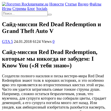
Новости
Статьи
Видео
Файлы
Игры
Cтримы
Блог
Socials
Сайд-миссии Red Dead Redemption и
Grand Theft Auto V
GTA 5
24.01.2018
6124 Views
0
Сайд-миссия Red Dead Redemption,
которые мы никогда не забудем: I
Know You («Я тебя знаю»)
Создатели полного насилия и песка вестерн-мира Red Dead
Redemption знают толк в хороших историях, и это особенно
ярко это проявляется во второстепенных квестах этой игры.
Часто им удается затрагивать самые тонкие струны души.
Например, сложно остаться безразличным, узнав, что
мужчина, для супруги которого вы собирали цветы, страдает
деменцией, а его супруга погибла много лет назад. Или
увидев, как амбициозный изобретатель разобьется насмерть,