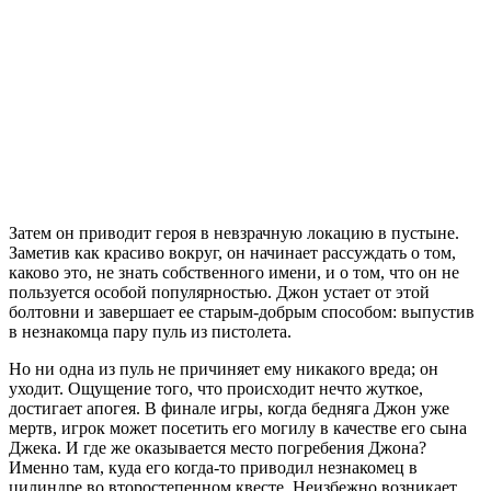
Затем он приводит героя в невзрачную локацию в пустыне.
Заметив как красиво вокруг, он начинает рассуждать о том,
каково это, не знать собственного имени, и о том, что он не
пользуется особой популярностью. Джон устает от этой
болтовни и завершает ее старым-добрым способом: выпустив
в незнакомца пару пуль из пистолета.
Но ни одна из пуль не причиняет ему никакого вреда; он
уходит. Ощущение того, что происходит нечто жуткое,
достигает апогея. В финале игры, когда бедняга Джон уже
мертв, игрок может посетить его могилу в качестве его сына
Джека. И где же оказывается место погребения Джона?
Именно там, куда его когда-то приводил незнакомец в
цилиндре во второстепенном квесте. Неизбежно возникает