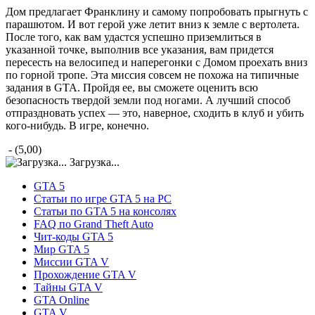
Дом предлагает Франклину и самому попробовать прыгнуть с
парашютом. И вот герой уже летит вниз к земле с вертолета.
После того, как вам удастся успешно приземлиться в
указанной точке, выполнив все указания, вам придется
пересесть на велосипед и наперегонки с Домом проехать вниз
по горной тропе. Эта миссия совсем не похожа на типичные
задания в GTA. Пройдя ее, вы сможете оценить всю
безопасность твердой земли под ногами. А лучший способ
отпраздновать успех — это, наверное, сходить в клуб и убить
кого-нибудь. В игре, конечно.
- (5,00)
Загрузка...
GTA 5
Статьи по игре GTA 5 на PC
Статьи по GTA 5 на консолях
FAQ по Grand Theft Auto
Чит-коды GTA 5
Мир GTA 5
Миссии GTA V
Прохождение GTA V
Тайны GTA V
GTA Online
GTA V