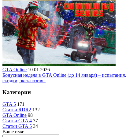
GTA Online
10.01.2026
Бонусная неделя в GTA Online (до 14 января) – испытания,
скидки, эксклюзивы
Категории
GTA 5
171
Статьи RDR2
132
GTA Online
98
Статьи GTA 4
37
Статьи GTA 5
34
Ваше имя: