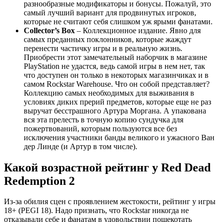
разнообразные модификаторы и бонусы. Пожалуй, это
самый лучший вариант для продвинутых игроков,
которые не считают себя слишком уж ярыми фанатами.
Collector’s Box
– Коллекционное издание. Явно для
самых преданных поклонников, которые жаждут
перенести частичку игры и в реальную жизнь.
Приобрести этот замечательный наборчик в магазине
PlayStation не удастся, ведь самой игры в нем нет, так
что доступен он только в некоторых магазинчиках и в
самом Rockstar Warehouse. Что он собой представляет?
Коллекцию самых необходимых для выживания в
условиях диких прерий предметов, которые еще не раз
выручат бесстрашного Артура Моргана. А упакована
вся эта прелесть в точную копию сундучка для
пожертвований, которым пользуются все без
исключения участники банды великого и ужасного Ван
дер Линде (и Артур в том числе).
Какой возрастной рейтинг у Red Dead
Redemption 2
Из-за обилия сцен с проявлением жестокости, рейтинг у игры
18+ (PEGI 18). Надо признать, что Rockstar никогда не
отказывали себе и фанатам в удовольствии пощекотать