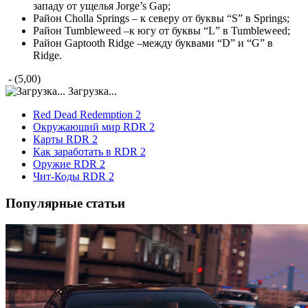
западу от ущелья Jorge’s Gap;
Район Cholla Springs – к северу от буквы “S” в Springs;
Район Tumbleweed –к югу от буквы “L” в Tumbleweed;
Район Gaptooth Ridge –между буквами “D” и “G” в
Ridge.
- (5,00)
Загрузка...
Red Dead Redemption 2
Окружающий мир RDR 2
Карты RDR 2
Как заработать в RDR 2
Оружие RDR 2
Чит-Коды RDR 2
Популярные статьи