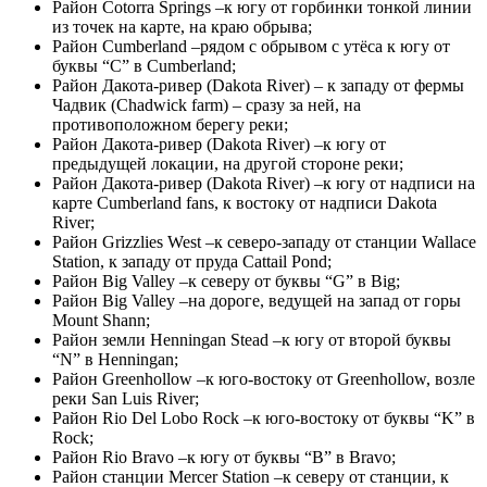
Район Cotorra Springs –к югу от горбинки тонкой линии
из точек на карте, на краю обрыва;
Район Cumberland –рядом с обрывом с утёса к югу от
буквы “C” в Cumberland;
Район Дакота-ривер (Dakota River) – к западу от фермы
Чадвик (Chadwick farm) – сразу за ней, на
противоположном берегу реки;
Район Дакота-ривер (Dakota River) –к югу от
предыдущей локации, на другой стороне реки;
Район Дакота-ривер (Dakota River) –к югу от надписи на
карте Cumberland fans, к востоку от надписи Dakota
River;
Район Grizzlies West –к северо-западу от станции Wallace
Station, к западу от пруда Cattail Pond;
Район Big Valley –к северу от буквы “G” в Big;
Район Big Valley –на дороге, ведущей на запад от горы
Mount Shann;
Район земли Henningan Stead –к югу от второй буквы
“N” в Henningan;
Район Greenhollow –к юго-востоку от Greenhollow, возле
реки San Luis River;
Район Rio Del Lobo Rock –к юго-востоку от буквы “K” в
Rock;
Район Rio Bravo –к югу от буквы “B” в Bravo;
Район станции Mercer Station –к северу от станции, к