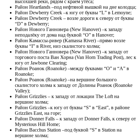
высохшей реки, рядом с краем утёса;
Район Heartlands –под нефтяной вышкой на дне колодца;
Район Dewberry Creek –к югу от буквы “L” в Lemoyne;
Район Dewberry Creek – возле дороги к северу от буквы
“D” в Dewberry;
Район Нового Ганновера (New Hanover) –к западу
неподалёку от дома над буквой “O” в Hanover;
Район Камассы-ривер (Kamassa River) –прямо возле
буквы “I” в River, низ скалистого холма;
Район Нового Ганновера (New Hanover) –к западу от
торгового поста Ван Хорна (Van Horn Trading Post), лес к
югу от Jawbone Clearing;
Район Роанок (Roanoke) –между буквами “O” и “A” в
Roanoke;
Район Роанок (Roanoke) –на вершине большого
скалистого холма к западу от Долины Роанок (Roanoke
Valley);
Район Grizzlies – к западу от локации The Loft на
вершине холма;
Район Grizzlies –к югу от буквы “S” в “East”, в районе
Grizzlies East, на горе;
Район Donner Falls – к западу от Donner Falls, к северу от
Mysterious Hill Home;
Район Bacchus Station –под буквой “S” в Station на
вершине холма;