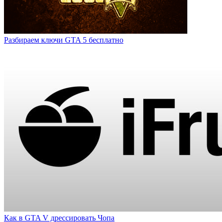
Разбираем ключи GTA 5 бесплатно
Как в GTA V дрессировать Чопа