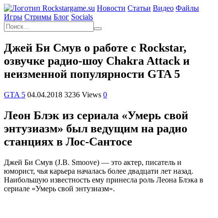
Новости
Статьи
Видео
Файлы
Игры
Cтримы
Блог
Socials
Джей Би Смув о работе с Rockstar,
озвучке радио-шоу Chakra Attack и
неизменной популярности GTA 5
GTA 5
04.04.2018
3236 Views
0
Леон Блэк из сериала «Умерь свой
энтузиазм» был ведущим на радио
станциях в Лос-Сантосе
Джей Би Смув (J.B. Smoove) — это актер, писатель и
юморист, чья карьера началась более двадцати лет назад.
Наибольшую известность ему принесла роль Леона Блэка в
сериале «Умерь свой энтузиазм».