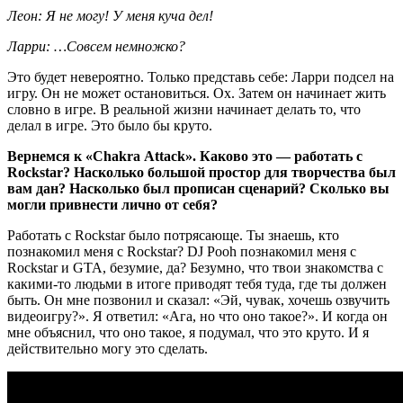
Леон: Я не могу! У меня куча дел!
Ларри: …Совсем немножко?
Это будет невероятно. Только представь себе: Ларри подсел на
игру. Он не может остановиться. Ох. Затем он начинает жить
словно в игре. В реальной жизни начинает делать то, что
делал в игре. Это было бы круто.
Вернемся к «
Chakra
Attack
». Каково это — работать с
Rockstar
? Насколько большой простор для творчества был
вам дан? Насколько был прописан сценарий? Сколько вы
могли привнести лично от себя?
Работать с Rockstar было потрясающе. Ты знаешь, кто
познакомил меня с Rockstar? DJ Pooh познакомил меня с
Rockstar и GTA, безумие, да? Безумно, что твои знакомства с
какими-то людьми в итоге приводят тебя туда, где ты должен
быть. Он мне позвонил и сказал: «Эй, чувак, хочешь озвучить
видеоигру?». Я ответил: «Ага, но что оно такое?». И когда он
мне объяснил, что оно такое, я подумал, что это круто. И я
действительно могу это сделать.