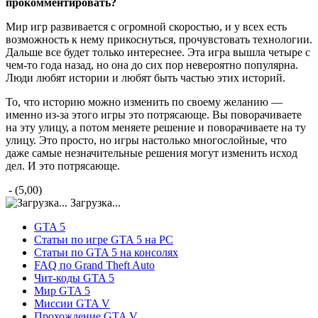
прокомментировать?
Мир игр развивается с огромной скоростью, и у всех есть
возможность к нему прикоснуться, прочувстовать технологии.
Дальше все будет только интереснее. Эта игра вышла четыре с
чем-то года назад, но она до сих пор невероятно популярна.
Люди любят истории и любят быть частью этих историй.
То, что историю можно изменить по своему желанию —
именно из-за этого игры это потрясающе. Вы поворачиваете
на эту улицу, а потом меняете решение и поворачиваете на ту
улицу. Это просто, но игры настолько многослойные, что
даже самые незначительные решения могут изменить исход
дел. И это потрясающе.
- (5,00)
Загрузка...
GTA 5
Статьи по игре GTA 5 на PC
Статьи по GTA 5 на консолях
FAQ по Grand Theft Auto
Чит-коды GTA 5
Мир GTA 5
Миссии GTA V
Прохождение GTA V