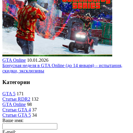
GTA Online
10.01.2026
Бонусная неделя в GTA Online (до 14 января) – испытания,
скидки, эксклюзивы
Категории
GTA 5
171
Статьи RDR2
132
GTA Online
98
Статьи GTA 4
37
Статьи GTA 5
34
Ваше имя:
E-mail: