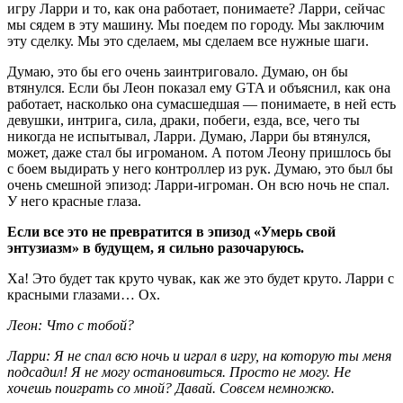
игру Ларри и то, как она работает, понимаете? Ларри, сейчас
мы сядем в эту машину. Мы поедем по городу. Мы заключим
эту сделку. Мы это сделаем, мы сделаем все нужные шаги.
Думаю, это бы его очень заинтриговало. Думаю, он бы
втянулся. Если бы Леон показал ему GTA и объяснил, как она
работает, насколько она сумасшедшая — понимаете, в ней есть
девушки, интрига, сила, драки, побеги, езда, все, чего ты
никогда не испытывал, Ларри. Думаю, Ларри бы втянулся,
может, даже стал бы игроманом. А потом Леону пришлось бы
с боем выдирать у него контроллер из рук. Думаю, это был бы
очень смешной эпизод: Ларри-игроман. Он всю ночь не спал.
У него красные глаза.
Если все это не превратится в эпизод «Умерь свой
энтузиазм» в будущем, я сильно разочаруюсь.
Ха! Это будет так круто чувак, как же это будет круто. Ларри с
красными глазами… Ох.
Леон: Что с тобой?
Ларри: Я не спал всю ночь и играл в игру, на которую ты меня
подсадил! Я не могу остановиться. Просто не могу. Не
хочешь поиграть со мной? Давай. Совсем немножко.