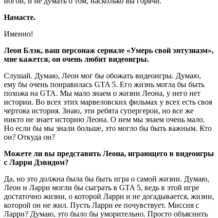
йогой, и не думать о том, насколько вы горячи.
Намасте
.
Именно!
Леон Блэк, ваш персонаж сериале «Умерь свой энтузиазм»,
мне кажется, он очень любит видеоигры.
Слушай. Думаю, Леон мог бы обожать видеоигры. Думаю,
ему бы очень понравилась GTA 5. Его жизнь могла бы быть
похожа на GTA. Мы мало знаем о жизни Леона, у него нет
истории. Во всех этих марвеловских фильмах у всех есть своя
чертова история. Знаю, эти ребята супергерои, но все же
никто не знает историю Леона. О нем мы знаем очень мало.
Но если бы мы знали больше, это могло бы быть важным. Кто
он? Откуда он?
Можете ли вы представить Леона, играющего в видеоигры
с Ларри Дэвидом?
Да, но это должна была бы быть игра о самой жизни. Думаю,
Леон и Ларри могли бы сыграть в GTA 5, ведь в этой игре
достаточно жизни, о которой Ларри и не догадывается, жизни,
которой он не жил. Пусть Ларри ее почувствует. Миссия с
Ларри? Думаю, это было бы уморительно. Просто объяснить