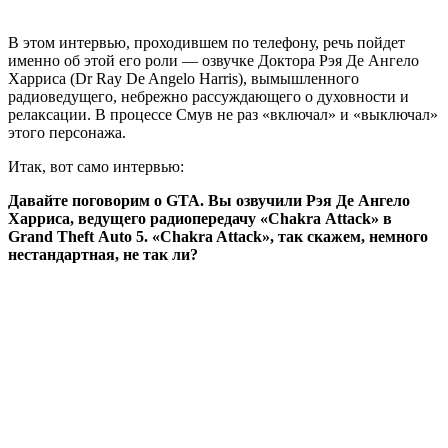
В этом интервью, проходившем по телефону, речь пойдет
именно об этой его роли — озвучке Доктора Рэя Де Ангело
Харриса (Dr Ray De Angelo Harris), вымышленного
радиоведущего, небрежно рассуждающего о духовности и
релаксации. В процессе Смув не раз «включал» и «выключал»
этого персонажа.
Итак, вот само интервью:
Давайте поговорим о
GTA
. Вы озвучили Рэя Де Ангело
Харриса, ведущего радиопередачу «
Chakra
Attack
» в
Grand
Theft
Auto
5.
«Chakra Attack»,
так
скажем
,
немного
нестандартная
,
не
так
ли
?