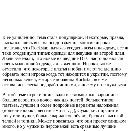
К ее удивлению, тема стала популярной. Некоторые, правда,
высказывались весьма неоднозначно : многие игроки
полагали, что Rockstar, пытаясь угодить всем и каждому, все ж
таки отодвинули типаж одежды для девушек на второй план.
Люди замечали, что новые вышедшие DLC часто добавляли
очень мало новой одежды для женщин. Игроки также
отметили, что некоторые платья и юбки имеют тенденцию
обрезать ноги игрока когда тот находится в укрытии, поэтому
несколько вещей, которые добавила Rockstar, все же
оставались слегка недоработанными, а посему и не нужными.
В этой теме игроки описывали всевозможные вариации :
больше вариантов волос, лак для ногтей, больше типов
платьев, лучшие и более подробные варианты наложения
(ношение юбок с леггинсами и т. д.), Сумочки, пирсинг в
носу или пупке, больше вариантов обуви , брюки с высокой
талией и топики. Может показаться, что они просят слишком
много, но у мужских персонажей есть сравнимо лучшие