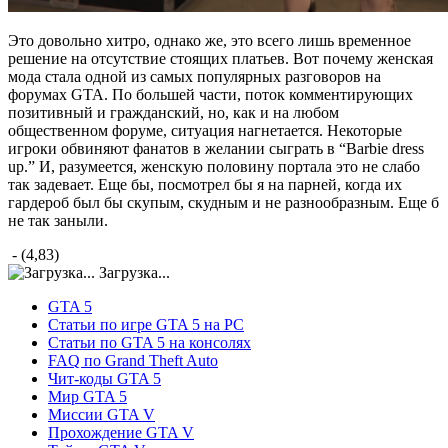
Это довольно хитро, однако же, это всего лишь временное
решение на отсутствие стоящих платьев. Вот почему женская
мода стала одной из самых популярных разговоров на
форумах GTA. По большей части, поток комментирующих
позитивный и гражданский, но, как и на любом
общественном форуме, ситуация нагнетается. Некоторые
игроки обвиняют фанатов в желании сыграть в “Barbie dress
up.” И, разумеется, женскую половину портала это не слабо
так задевает. Еще бы, посмотрел бы я на парней, когда их
гардероб был бы скупым, скудным и не разнообразным. Еще б
не так заныли.
- (4,83)
Загрузка...
GTA 5
Статьи по игре GTA 5 на PC
Статьи по GTA 5 на консолях
FAQ по Grand Theft Auto
Чит-коды GTA 5
Мир GTA 5
Миссии GTA V
Прохождение GTA V