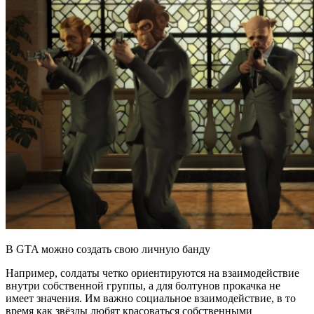
В GTA можно создать свою личную банду
Например, солдаты четко ориентируются на взаимодействие
внутри собственной группы, а для болтунов прокачка не
имеет значения. Им важно социальное взаимодействие, в то
время как звёзды любят красоваться собственными