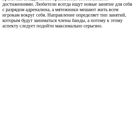
достижениями. Любители всегда ищут новые занятие для себя
с разрядом адреналина, а мятежники мешают жить всем
игрокам вокруг себя. Направление определяет тип занятий,
которым будут заниматься члены банды, а потому к этому
аспекту следует подойти максимально серьезно.