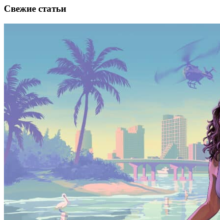
Свежие статьи