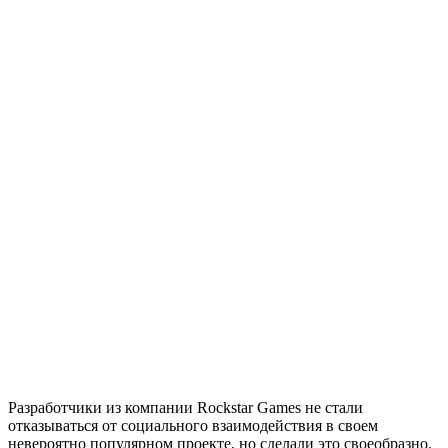
Разработчики из компании Rockstar Games не стали
отказываться от социального взаимодействия в своем
невероятно популярном проекте, но сделали это своеобразно.