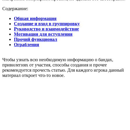
Содержание:
Общая информация
Создание и вход в группировку
Руководство и взаимодействие
Мотивация для вступления
Прочий функционал
Ограбления
Чтобы узнать всю необходимую информацию о бандах,
привилегиях от участия, способы создания и прочее
рекомендуется прочесть статью. Для каждого игрока данный
материал откроет что-то новое.