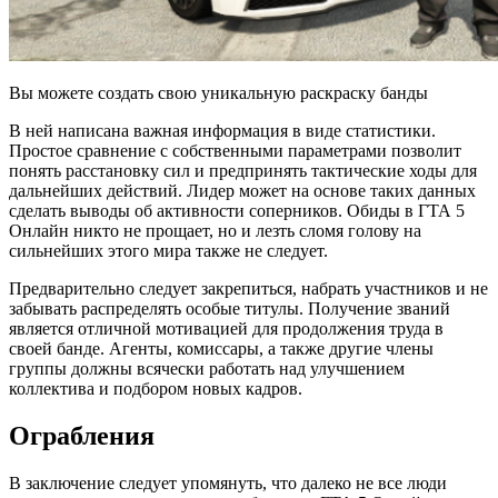
Вы можете создать свою уникальную раскраску банды
В ней написана важная информация в виде статистики.
Простое сравнение с собственными параметрами позволит
понять расстановку сил и предпринять тактические ходы для
дальнейших действий. Лидер может на основе таких данных
сделать выводы об активности соперников. Обиды в ГТА 5
Онлайн никто не прощает, но и лезть сломя голову на
сильнейших этого мира также не следует.
Предварительно следует закрепиться, набрать участников и не
забывать распределять особые титулы. Получение званий
является отличной мотивацией для продолжения труда в
своей банде. Агенты, комиссары, а также другие члены
группы должны всячески работать над улучшением
коллектива и подбором новых кадров.
Ограбления
В заключение следует упомянуть, что далеко не все люди