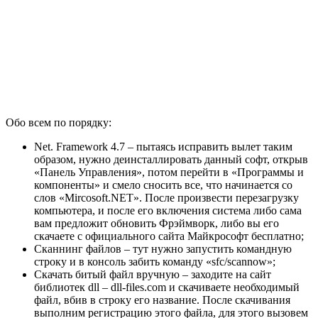
Обо всем по порядку:
Net. Frаmеwork 4.7 – пытаясь исправить вылет таким
образом, нужно деинсталлировать данный софт, открыв
«Панель Управления», потом перейти в «Программы и
компоненты» и смело сносить все, что начинается со
слов «Mircоsоft.NET». После произвести перезагрузку
компьютера, и после его включения система либо сама
вам предложит обновить Фрэймворк, либо вы его
скачаете с официального сайта Майкрософт бесплатно;
Сканнинг файлов – тут нужно запустить командную
строку и в консоль забить команду «sfc/scannow»;
Скачать битый файл вручную – заходите на сайт
библиотек dll – dll-files.com и скачиваете необходимый
файл, вбив в строку его название. После скачивания
выполним регистрацию этого файла, для этого вызовем