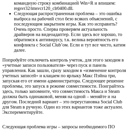
командную строку комбинацией Win+R и впишем:
regsvr32/imsvcr120_clr0400.dll.
Следующая распространенная проблема – это ошибка
выброса на рабочий стол безо всяких объяснений, с
последующим закрытием игры. Как это исправить?
Очень просто. Сперва проверяем актуальность
драйверов на видеоадаптер. Если здесь все хорошо, то
обратимся к антивирусу, т.к. велика вероятность его
конфликта с Social Club’ом. Если и тут все чисто, катим
далее.
Попробуйте отключить контроль учеток, для этого заходим в
«учетные записи пользователя» через пуск и панель
управления. Как зашли, сразу заходим в «изменение контроля
учетных записей» и клацаем по ярлыку Макс Пэйна три,
запуская его от имени администратора. Следующее решение
проблемы, это запуск в режиме совместимости. Поиграйтесь
здесь, только запомните, что совместимость Макса и Steam
должна быть одинаковой, меняя на одной – меняйте и на
другом. Последний вариант – это переустановка Social Club
для Steam в ручную. Один из этих вариантов тоже актуален.
Эксперементируйте.
Следующая проблема игры – запросы необходимого ПО