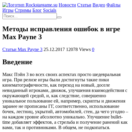
Новости
Статьи
Видео
Файлы
Игры
Cтримы
Блог
Socials
Методы исправления ошибок в игре
Max Payne 3
Статьи Max Payne 3
25.12.2017
12078 Views
0
Введение
Макс Пэйн 3 во всех своих аспектах просто шедевральная
игра. При релизе игры были достигнуты такие пики
кинематографичности, как переход на новый, доселе
невиданный игроками, движок, улучшения взаимодействия с
окружающей средой, и, как следствие, совершенно
уникальное пользование ей, например, скрипты и движения
заранее не прописаны ГГ, соответственно, использование
бочек, лестниц, укрытий, автомобилей, стен, да чего угодно –
на каждом уровне абсолютно уникально. Улучшение bullet-
time добавляет эффектов, а стрельба и получение ранений как
вами, так и противниками. В общем, не подкопаться.