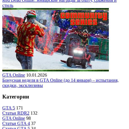
Red Dead Online: Январские награды за охоту, сражения и
стиль
GTA Online
10.01.2026
Бонусная неделя в GTA Online (до 14 января) – испытания,
скидки, эксклюзивы
Категории
GTA 5
171
Статьи RDR2
132
GTA Online
98
Статьи GTA 4
37
Статьи GTA 5
34