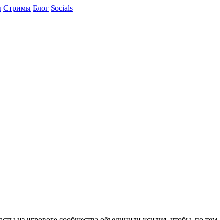
ы
Cтримы
Блог
Socials
асты из игрового сообщества объединили усилия, чтобы, по тем 