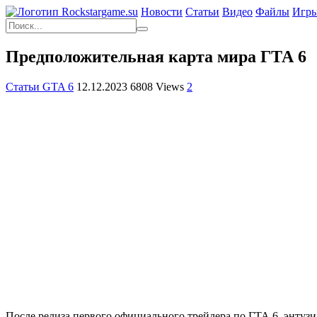
Новости
Статьи
Видео
Файлы
Игр
Предположительная карта мира ГТА 6
Статьи GTA 6
12.12.2023
6808 Views
2
После релиза первого официального трейлера по ГТА 6, энтузи