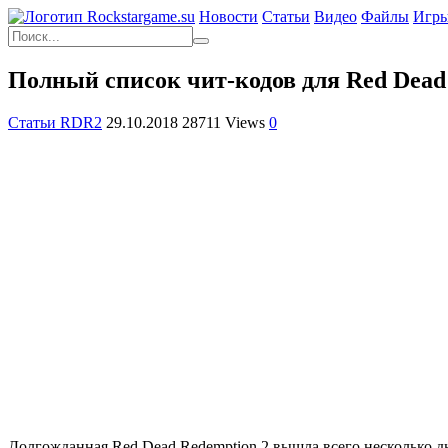
Новости
Статьи
Видео
Файлы
Игр
Полный список чит-кодов для Red Dead
Статьи RDR2
29.10.2018
28711 Views
0
Долгожданная Red Dead Redemption 2 вышла всего несколько дн