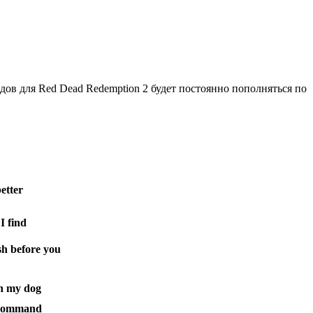
дов для Red Dead Redemption 2 будет постоянно пополняться по
better
I find
sh before you
an my dog
 command