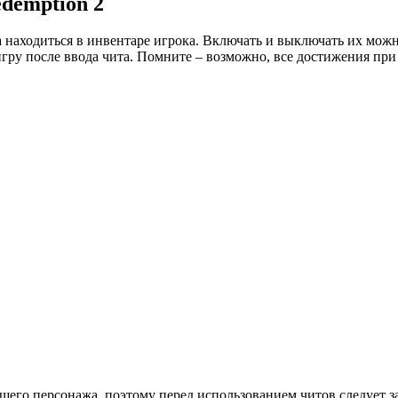
edemption 2
жна находиться в инвентаре игрока. Включать и выключать их м
игру после ввода чита. Помните – возможно, все достижения при
его персонажа, поэтому перед использованием читов следует зад