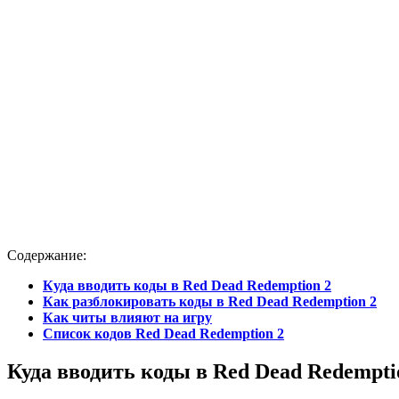
Содержание:
Куда вводить коды в
Red
Dead
Redemption
2
Как разблокировать коды в R
ed D
ead R
edemption 2
Как читы влияют на игру
Список
кодов Red Dead Redemption 2
Куда вводить коды в
Red
Dead
Redempti