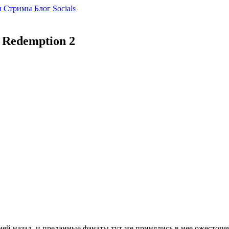
ы
Cтримы
Блог
Socials
 Redemption 2
ей назад, и преданные фанаты тут же принялись в нее ожесточе