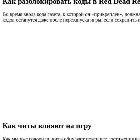
Как разблокировать коды в R
ed D
ead R
Во время ввода кода газета, к которой он «прикреплен», дол
кодов останутся даже после перезапуска игры, если сохранить 
Как читы влияют на игру
Как мы уже говорили, читы обнуляют почти все достижения ваш