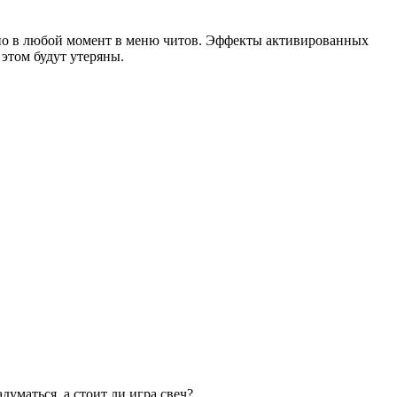
ожно в любой момент в меню читов. Эффекты активированных
 этом будут утеряны.
уматься, а стоит ли игра свеч?