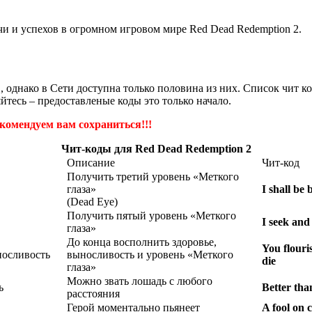
чи и успехов в огромном игровом мире Red Dead Redemption 2.
 однако в Сети доступна только половина из них. Список чит ко
йтесь – предоставленые коды это только начало.
омендуем вам сохраниться!!!
Чит-коды для Red Dead Redemption 2
Описание
Чит-код
Получить третий уровень «Меткого
глаза»
I shall be 
(Dead Eye)
Получить пятый уровень «Меткого
I seek and 
глаза»
До конца восполнить здоровье,
You flouri
носливость
выносливость и уровень «Меткого
die
глаза»
Можно звать лошадь с любого
ь
Better th
расстояния
Герой моментально пьянеет
A fool on