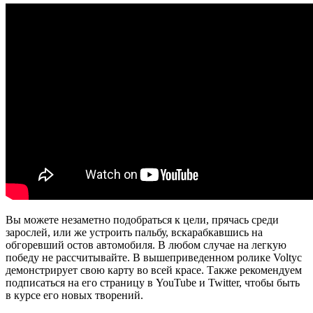
Вы можете незаметно подобраться к цели, прячась среди
зарослей, или же устроить пальбу, вскарабкавшись на
обгоревший остов автомобиля. В любом случае на легкую
победу не рассчитывайте. В вышеприведенном ролике Voltyc
демонстрирует свою карту во всей красе. Также рекомендуем
подписаться на его страницу в YouTube и Twitter, чтобы быть
в курсе его новых творений.