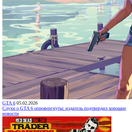
GTA 6
05.02.2026
Слухи о GTA 6 опровергнуты: издатель подтвердил хорошие
новости