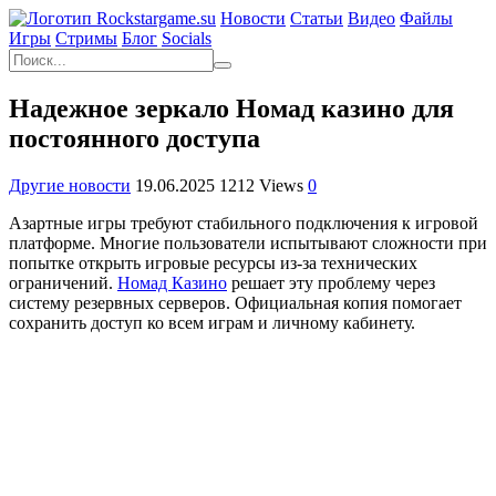
Новости
Статьи
Видео
Файлы
Игры
Cтримы
Блог
Socials
Надежное зеркало Номад казино для
постоянного доступа
Другие новости
19.06.2025
1212 Views
0
Азартные игры требуют стабильного подключения к игровой
платформе. Многие пользователи испытывают сложности при
попытке открыть игровые ресурсы из-за технических
ограничений.
Номад Казино
решает эту проблему через
систему резервных серверов. Официальная копия помогает
сохранить доступ ко всем играм и личному кабинету.