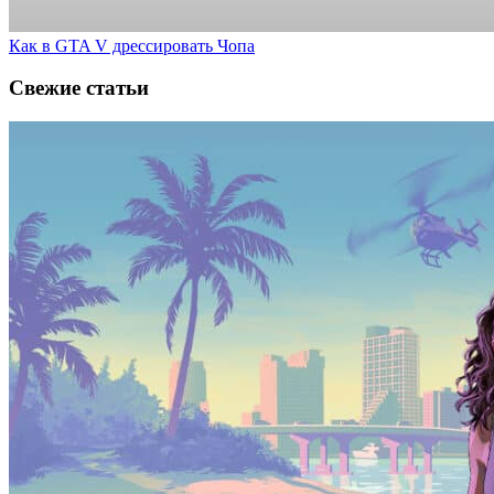
Как в GTA V дрессировать Чопа
Свежие статьи