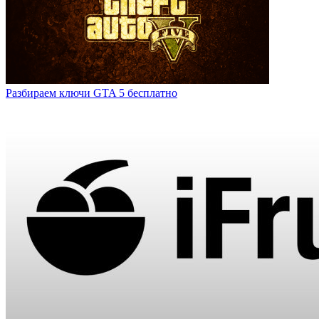
Разбираем ключи GTA 5 бесплатно