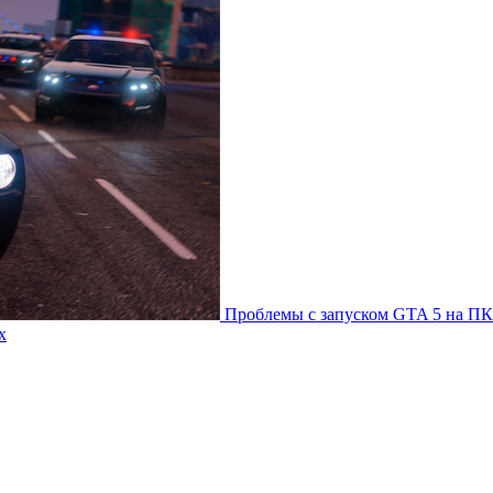
Проблемы с запуском GTA 5 на ПК
х