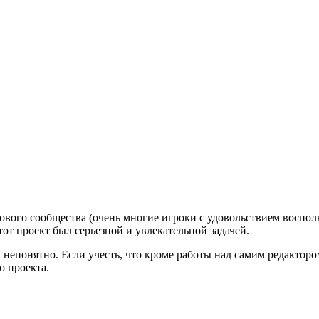
вого сообщества (очень многие игроки с удовольствием воспольз
тот проект был серьезной и увлекательной задачей.
епонятно. Если учесть, что кроме работы над самим редактором у
о проекта.