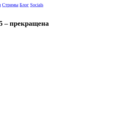
ы
Cтримы
Блог
Socials
 5 – прекращена