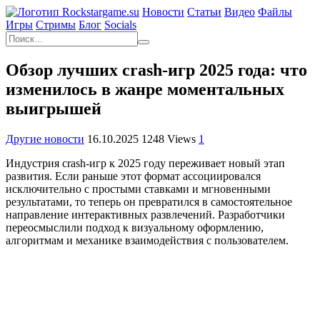
Новости
Статьи
Видео
Файлы
Игры
Cтримы
Блог
Socials
Обзор лучших crash-игр 2025 года: что
изменилось в жанре моментальных
выигрышей
Другие новости
16.10.2025
1248 Views
1
Индустрия crash-игр к 2025 году переживает новый этап
развития. Если раньше этот формат ассоциировался
исключительно с простыми ставками и мгновенными
результатами, то теперь он превратился в самостоятельное
направление интерактивных развлечений. Разработчики
переосмыслили подход к визуальному оформлению,
алгоритмам и механике взаимодействия с пользователем.