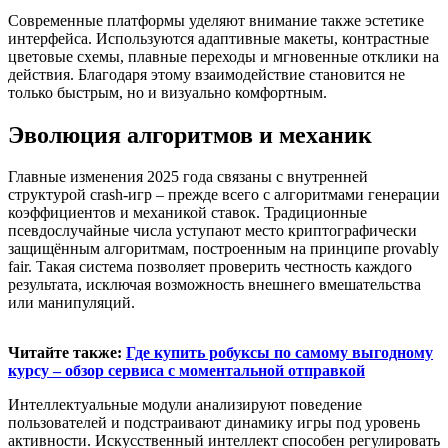
Современные платформы уделяют внимание также эстетике
интерфейса. Используются адаптивные макеты, контрастные
цветовые схемы, плавные переходы и мгновенные отклики на
действия. Благодаря этому взаимодействие становится не
только быстрым, но и визуально комфортным.
Эволюция алгоритмов и механик
Главные изменения 2025 года связаны с внутренней
структурой crash-игр – прежде всего с алгоритмами генерации
коэффициентов и механикой ставок. Традиционные
псевдослучайные числа уступают место криптографически
защищённым алгоритмам, построенным на принципе provably
fair. Такая система позволяет проверить честность каждого
результата, исключая возможность внешнего вмешательства
или манипуляций.
Читайте также:
Где купить робуксы по самому выгодному
курсу – обзор сервиса с моментальной отправкой
Интеллектуальные модули анализируют поведение
пользователей и подстраивают динамику игры под уровень
активности. Искусственный интеллект способен регулировать