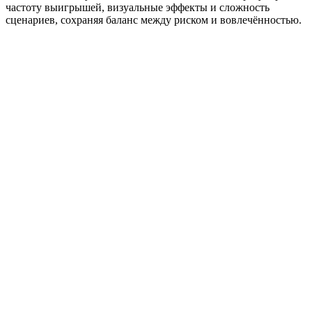
частоту выигрышей, визуальные эффекты и сложность
сценариев, сохраняя баланс между риском и вовлечённостью.