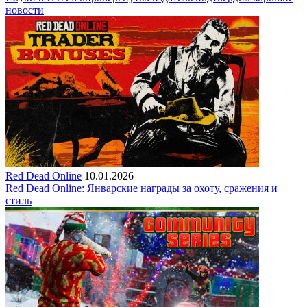
новости
Red Dead Online
10.01.2026
Red Dead Online: Январские награды за охоту, сражения и
стиль