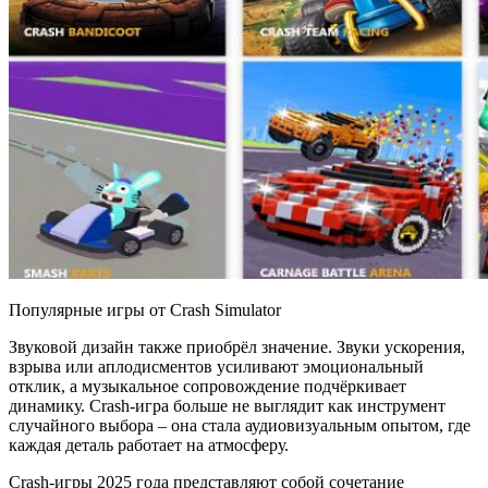
Популярные игры от Сrash Simulator
Звуковой дизайн также приобрёл значение. Звуки ускорения,
взрыва или аплодисментов усиливают эмоциональный
отклик, а музыкальное сопровождение подчёркивает
динамику. Crash-игра больше не выглядит как инструмент
случайного выбора – она стала аудиовизуальным опытом, где
каждая деталь работает на атмосферу.
Crash-игры 2025 года представляют собой сочетание