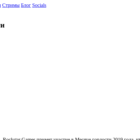
ы
Cтримы
Блог
Socials
ти
h, Rockstar Games примет участие в Месяце гордости 2019 года,