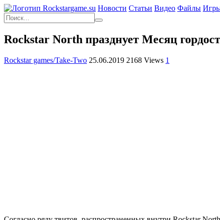
Новости
Статьи
Видео
Файлы
Игр
Rockstar North празднует Месяц гордос
Rockstar games/Take-Two
25.06.2019
2168 Views
1
Согласно ряду твитов, распространенных внутри Rockstar Nort