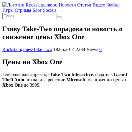
Новости
Статьи
Видео
Файлы
Игры
Cтримы
Блог
Socials
Главу Take-Two порадовала новость о
снижение цены Xbox One
Rockstar games/Take-Two
18.05.2014
2284 Views
0
Цены на Xbox One
Генеральный директор
Take-Two Interactive
, издатель
Grand
Theft Auto
похвалила решение
Microsoft
, о снижении цены на
Xbox One
до 399$.