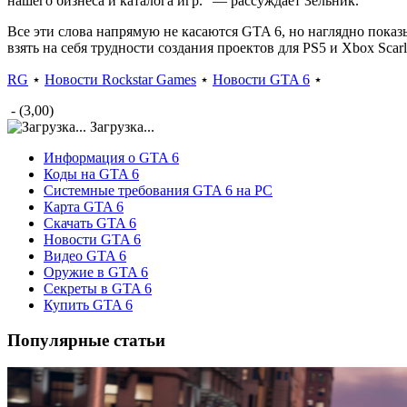
нашего бизнеса и каталога игр.” — рассуждает Зельник.
Все эти слова напрямую не касаются GTA 6, но наглядно показ
взять на себя трудности создания проектов для PS5 и Xbox Scarle
RG
⋆
Новости Rockstar Games
⋆
Новости GTA 6
⋆
- (3,00)
Загрузка...
Информация о GTA 6
Коды на GTA 6
Системные требования GTA 6 на PC
Карта GTA 6
Скачать GTA 6
Новости GTA 6
Видео GTA 6
Оружие в GTA 6
Секреты в GTA 6
Купить GTA 6
Популярные статьи