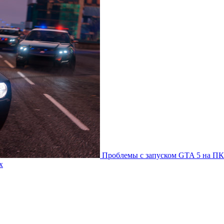
Проблемы с запуском GTA 5 на ПК
х