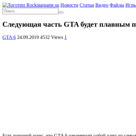
Новости
Статьи
Видео
Файлы
Игр
Следующая часть GTA будет плавным пер
GTA 6
24.09.2019
4532 Views
1
Есть хороший шанс, что GTA 6 ознаменует собой одну из самых 