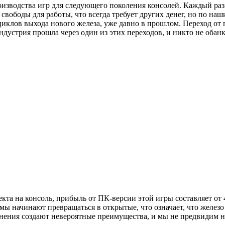
оизводства игр для следующего поколения консолей. Каждый ра
 свободы для работы, что всегда требует других денег, но по на
иклов выхода нового железа, уже давно в прошлом. Переход от 
индустрия прошла через один из этих переходов, и никто не обан
та на консоль, прибыль от ПК-версии этой игры составляет от 4
мы начинают превращаться в открытые, что означает, что железо
зменения создают невероятные преимущества, и мы не предвидим