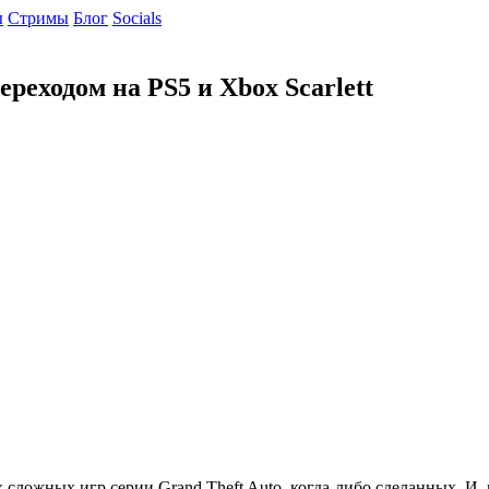
ы
Cтримы
Блог
Socials
еходом на PS5 и Xbox Scarlett
сложных игр серии Grand Theft Auto, когда-либо сделанных. И, 