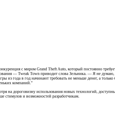
конкуренция с миром Grand Theft Auto, который постоянно требу
ания — Tweak Town приводит слова Зельника. — Я не думаю, 
гры из года в год начинают требовать не меньше денег, а тольк
еньких компаний.”
мотря на дороговизну использования новых технологий, доступн
ьше стимулов и возможностей разработчикам.