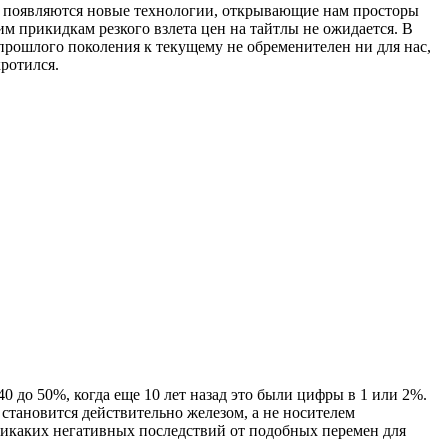
з появляются новые технологии, открывающие нам просторы
шим прикидкам резкого взлета цен на тайтлы не ожидается. В
прошлого поколения к текущему не обременителен ни для нас,
кротился.
0 до 50%, когда еще 10 лет назад это были цифры в 1 или 2%.
 становится действительно железом, а не носителем
 никаких негативных последствий от подобных перемен для