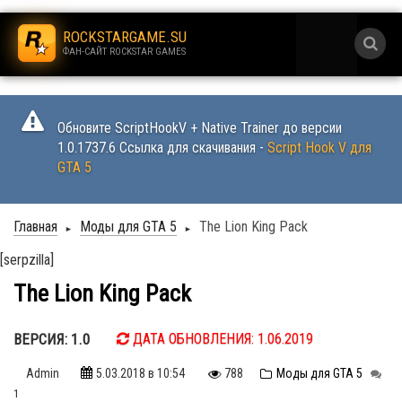
.
ROCKSTARGAME.SU
ФАН-САЙТ ROCKSTAR GAMES
.
Обновите ScriptHookV + Native Trainer до версии
1.0.1737.6 Ссылка для скачивания -
Script Hook V для
GTA 5
Главная
Моды для GTA 5
The Lion King Pack
►
►
[serpzilla]
The Lion King Pack
ВЕРСИЯ: 1.0
ДАТА ОБНОВЛЕНИЯ: 1.06.2019
Admin
5.03.2018
в 10:54
788
Моды для GTA 5
1