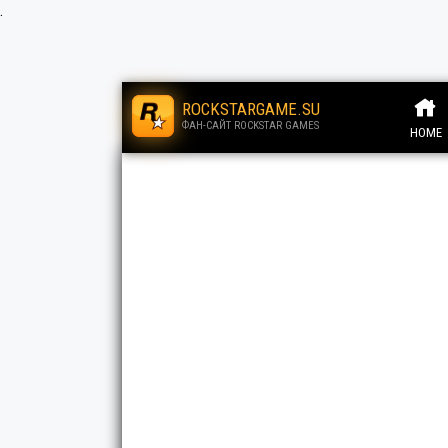
.
ROCKSTARGAME.SU
ФАН-САЙТ ROCKSTAR GAMES
HOME
.