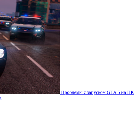
Проблемы с запуском GTA 5 на ПК
х