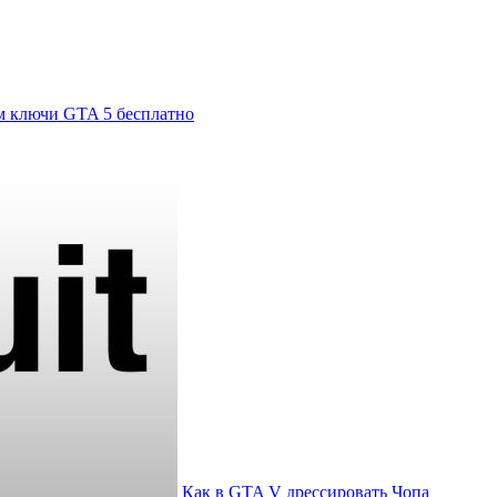
м ключи GTA 5 бесплатно
Как в GTA V дрессировать Чопа