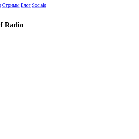
ы
Cтримы
Блог
Socials
f Radio