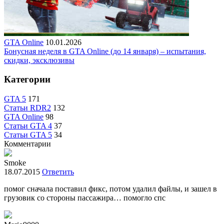
GTA Online
10.01.2026
Бонусная неделя в GTA Online (до 14 января) – испытания,
скидки, эксклюзивы
Категории
GTA 5
171
Статьи RDR2
132
GTA Online
98
Статьи GTA 4
37
Статьи GTA 5
34
Комментарии
Smoke
18.07.2015
Ответить
помог сначала поставил фикс, потом удалил файлы, и зашел в
грузовик со стороны пассажира… помогло спс