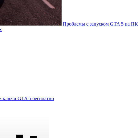
Проблемы с запуском GTA 5 на ПК
х
м ключи GTA 5 бесплатно