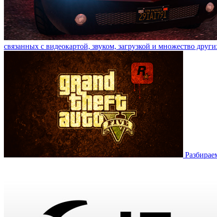
связанных с видеокартой, звуком, загрузкой и множество други
Разбирае