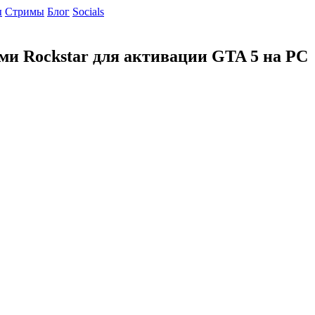
ы
Cтримы
Блог
Socials
ми Rockstar для активации GTA 5 на PC