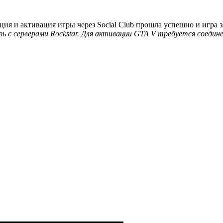
ация и активация игры через Social Club прошла успешно и игра
ь с серверами Rockstar. Для активации GTA V требуется соедин