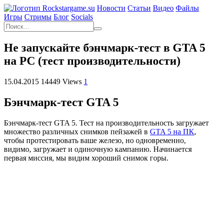
Новости
Статьи
Видео
Файлы
Игры
Cтримы
Блог
Socials
Не запускайте бэнчмарк-тест в GTA 5
на PC (тест производительности)
15.04.2015
14449 Views
1
Бэнчмарк-тест GTA 5
Бэнчмарк-тест GTA 5. Тест на производительность загружает
множество различных снимков пейзажей в
GTA 5 на ПК
,
чтобы протестировать ваше железо, но одновременно,
видимо, загружает и одиночную кампанию. Начинается
первая миссия, мы видим хороший снимок горы.