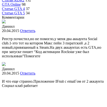
Статьи RDR2
132
GTA Online
98
Статьи GTA 4
37
Статьи GTA 5
34
Комментарии
Даниил
20.04.2015
Ответить
Реестр почистил,но не помогло,у меня два аккаунта Social
club.1-это тот на котором Макс пейн 3 пиратский ,а 2
новый,привязанный к Steam.На двух аккаунтах есть GTA,но
при запуске пишет “Код активации Rockstar уже был
использован”Помогите
Даниил
20.04.2015
Ответить
И что еще странно.Приложение IFruit с email`oм от 2 аккаунта
Социал клаб работает