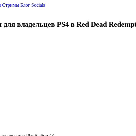
ы
Cтримы
Блог
Socials
для владельцев PS4 в Red Dead Redempt
ладельцев PlayStation 4?