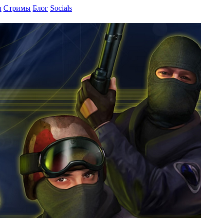
ы
Cтримы
Блог
Socials