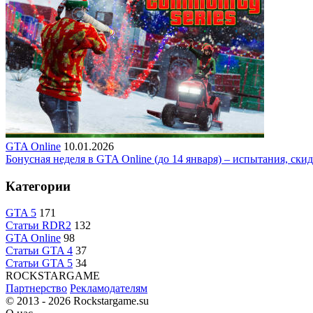
GTA Online
10.01.2026
Бонусная неделя в GTA Online (до 14 января) – испытания, ски
Категории
GTA 5
171
Статьи RDR2
132
GTA Online
98
Статьи GTA 4
37
Статьи GTA 5
34
R
OCKSTAR
G
AME
Партнерство
Рекламодателям
© 2013 - 2026
Rockstargame.su