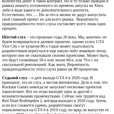
количества денег в такой контракт. Но и то только правдой в
рамках некоего отложенного по времени запуска на Xbox
либо в виде какого-то дополнительного контента.
Естественно, что …. Ни за что в жизни не дадут выпустить
свой главный проект не для всего рынка. Вероятность
правдоподобности этого слуха составляет всего лишь один
процент.
Шестой слух
– это прошлые годы 20 века. Мы, конечно, не
будем возвращаться в далекое прошлое, однако успех GTA
Vice City с ее культом 80-х годов может подтолкнуть
разработчиков вернуться в еще какую-либо знаковую эпоху,
которую они не охватывали своими проектами. Может быть,
это будут спокойные 50-е или лихие 60-е, или 70-е с их
сексуальной революцией. Как знать. Вероятность
правдоподобности этого слуха равна аж 80 процентам.
Седьмой слух
– о дате выхода GTA 6 в 2020 году. В
принципе, это не слух, а чистая математика. Дело в том, что
Rockstar Games никогда не запускает несколько проектов
параллельно. Все их игры выходят одна за другой с
незначительными промежутками. Сейчас они трудятся над
Red Dead Redemption 2, которая выходит в 2018 году. Затем,
если все сложится удачно, разработчики смогут
переключиться на GTA 6 в 2019 году, но вряд ли выпустят ее