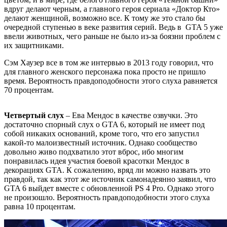
вдруг делают черным, а главного героя сериала «Доктор Кто»
делают женщиной, возможно все. К тому же это стало бы
очередной ступенью в веке развития серий. Ведь в GTA 5 уже
ввели животных, чего раньше не было из-за боязни проблем с
их защитниками.
Сэм Хаузер все в том же интервью в 2013 году говорил, что
для главного женского персонажа пока просто не пришло
время. Вероятность правдоподобности этого слуха равняется
70 процентам.
Четвертый слух
– Ева Мендос в качестве озвучки. Это
достаточно спорный слух о GTA 6, который не имеет под
собой никаких оснований, кроме того, что его запустил
какой-то малоизвестный источник. Однако сообщество
довольно живо подхватило этот вброс, ибо многим
понравилась идея участия боевой красотки Мендос в
декорациях GTA. К сожалению, вряд ли можно назвать это
правдой, так как этот же источник самонадеянно заявил, что
GTA 6 выйдет вместе с обновленной PS 4 Pro. Однако этого
не произошло. Вероятность правдоподобности этого слуха
равна 10 процентам.