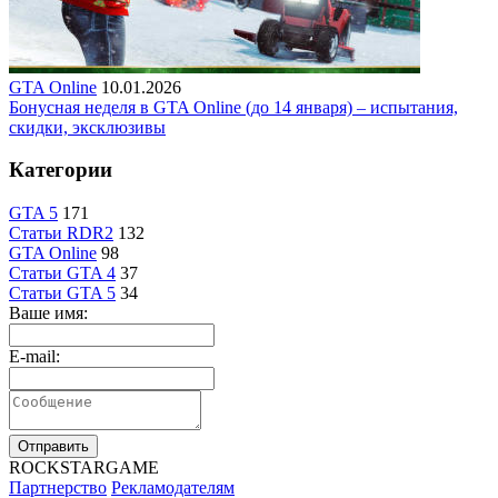
GTA Online
10.01.2026
Бонусная неделя в GTA Online (до 14 января) – испытания,
скидки, эксклюзивы
Категории
GTA 5
171
Статьи RDR2
132
GTA Online
98
Статьи GTA 4
37
Статьи GTA 5
34
Ваше имя:
E-mail:
Отправить
R
OCKSTAR
G
AME
Партнерство
Рекламодателям