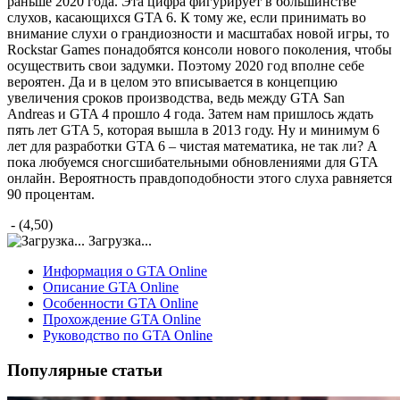
раньше 2020 года. Эта цифра фигурирует в большинстве
слухов, касающихся GTA 6. К тому же, если принимать во
внимание слухи о грандиозности и масштабах новой игры, то
Rockstar Games понадобятся консоли нового поколения, чтобы
осуществить свои задумки. Поэтому 2020 год вполне себе
вероятен. Да и в целом это вписывается в концепцию
увеличения сроков производства, ведь между GTA San
Andreas и GTA 4 прошло 4 года. Затем нам пришлось ждать
пять лет GTA 5, которая вышла в 2013 году. Ну и минимум 6
лет для разработки GTA 6 – чистая математика, не так ли? А
пока любуемся сногсшибательными обновлениями для GTA
онлайн. Вероятность правдоподобности этого слуха равняется
90 процентам.
- (4,50)
Загрузка...
Информация о GTA Online
Описание GTA Online
Особенности GTA Online
Прохождение GTA Online
Руководство по GTA Online
Популярные статьи