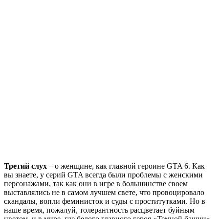
Третий слух
– о женщине, как главной героине GTA 6. Как
вы знаете, у серий GTA всегда были проблемы с женскими
персонажами, так как они в игре в большинстве своем
выставлялись не в самом лучшем свете, что провоцировало
скандалы, вопли феминисток и суды с проститутками. Но в
наше время, пожалуй, толерантность расцветает буйным
цветом, и в мире, где белого главного героя «Темной башни»