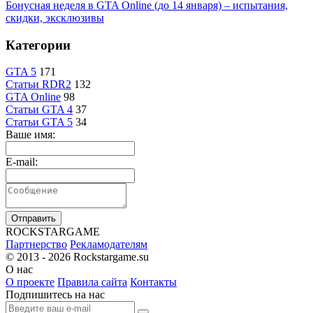
Бонусная неделя в GTA Online (до 14 января) – испытания,
скидки, эксклюзивы
Категории
GTA 5
171
Статьи RDR2
132
GTA Online
98
Статьи GTA 4
37
Статьи GTA 5
34
Ваше имя:
E-mail:
Отправить
R
OCKSTAR
G
AME
Партнерство
Рекламодателям
© 2013 - 2026
Rockstargame.su
О нас
О проекте
Правила сайта
Контакты
Подпишитесь на нас