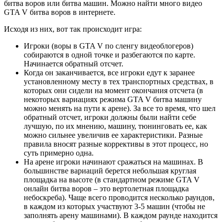
битва воров или битва машин. Можно найти много видео
GTA V битва воров в интернете.
Исходя из них, вот так происходит игра:
Игроки (воры в GTA V по сленгу видеоблогеров)
собираются в одной точке и разбегаются по карте.
Начинается обратный отсчет.
Когда он заканчивается, все игроки едут к заранее
установленному месту в тех транспортных средствах, в
которых они сидели на момент окончания отсчета (в
некоторых вариациях режима GTA V битва машину
можно менять на пути к арене). За все то время, что шел
обратный отсчет, игроки должны были найти себе
лучшую, по их мнению, машину, тюнинговать ее, как
можно сильнее увеличив ее характеристики. Разные
правила вносят разные коррективы в этот процесс, но
суть примерно одна.
На арене игроки начинают сражаться на машинах. В
большинстве вариаций берется небольшая круглая
площадка на высоте (в стандартном режиме GTA V
онлайн битва воров – это вертолетная площадка
небоскреба). Чаще всего проводится несколько раундов,
в каждом из которых участвуют 3-5 машин (чтобы не
заполнять арену машинами). В каждом раунде находится