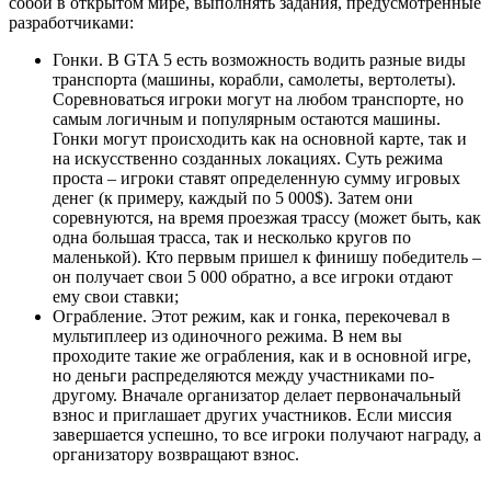
собой в открытом мире, выполнять задания, предусмотренные
разработчиками:
Гонки. В GTA 5 есть возможность водить разные виды
транспорта (машины, корабли, самолеты, вертолеты).
Соревноваться игроки могут на любом транспорте, но
самым логичным и популярным остаются машины.
Гонки могут происходить как на основной карте, так и
на искусственно созданных локациях. Суть режима
проста – игроки ставят определенную сумму игровых
денег (к примеру, каждый по 5 000$). Затем они
соревнуются, на время проезжая трассу (может быть, как
одна большая трасса, так и несколько кругов по
маленькой). Кто первым пришел к финишу победитель –
он получает свои 5 000 обратно, а все игроки отдают
ему свои ставки;
Ограбление. Этот режим, как и гонка, перекочевал в
мультиплеер из одиночного режима. В нем вы
проходите такие же ограбления, как и в основной игре,
но деньги распределяются между участниками по-
другому. Вначале организатор делает первоначальный
взнос и приглашает других участников. Если миссия
завершается успешно, то все игроки получают награду, а
организатору возвращают взнос.