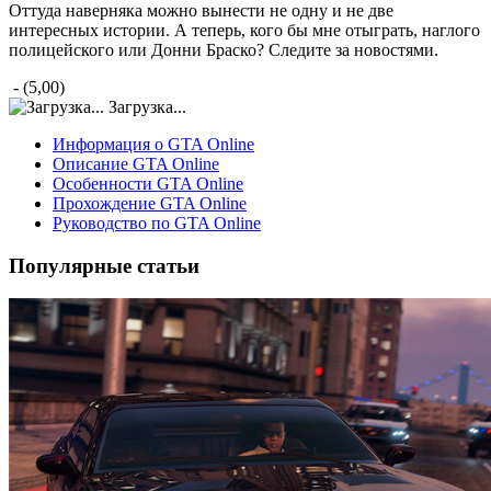
Оттуда наверняка можно вынести не одну и не две
интересных истории. А теперь, кого бы мне отыграть, наглого
полицейского или Донни Браско? Следите за новостями.
- (5,00)
Загрузка...
Информация о GTA Online
Описание GTA Online
Особенности GTA Online
Прохождение GTA Online
Руководство по GTA Online
Популярные статьи