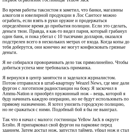
Во время работы таксистом я заметил, что банки, магазины
алкоголя и ювелирной продукции в Лос Сантосе можно
ограбить, если взять в руки оружие и продержаться
определённое время до прибытия полиции. Если это сделать,
деньги твои. Правда, я как-то видел парня, который грабанул
один банк, и пока убегал с 10 тысячами долларов, оказался
подстрелен всего в нескольких метрах от входа. Когда копы до
тебя доберутся, они конечно же могут конфисковать грязные
деньги.
Я не собирался проворачивать дело так прямолинейно. Чтобы
добиться успеха мне требовалась приманка.
Я вернулся в центр занятости и заделался журналистом.
Потом отправился в штаб-квартиру Weazel News, где мне дали
фургон с логотипом радиостанции на боку. Я заскочил в
Ammu-Nation и приобрёл пружинный нож – вещь, которой я
буду начинать каждую операцию, но не будут использовать по
прямому назначению. Я хотел унизить городскую полицию,
но не сражаться с ними. Подобный бой я бы не выиграл.
Так что я начал с малого: гостиницы Yellow Jack в округе
Блэйн. Я припарковал свой фургон на парковке перед
зданием. Затем достал нож, запустил таймер, убрал нож и стал