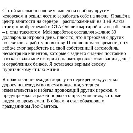
С этой мыслью в голове я вышел на свободу другим
человеком и решил честно заработать себе на жизнь. Я зашёл в
центр занятости на сервере – расположенный на 3-ей Альта
стрит, приобретаемой в GTA Online квартирой для ограбления
– и стал таксистом. Мой заработок составлял жалкие 30
долларов за игровой день, плюс то, что я требовал с других
ролевиков за работу по вызову. Прошло немало времени, но я
всё же смог заработать на свой собственный автомобиль,
несмотря на клиентов, которые с заднего сиденья постоянно
рассказывали мне истории о наркоторговле, отмывании денег
и ограблениях банков. Я оставался верным своему
пуританскому стилю жизни.
Я правильно переходил дорогу на перекрёстках, уступал
дорогу пешеходам во время вождения, я терпел
издевательства и избегал провокаций других игроков, я
предупреждал стражей порядка о преступлениях, которые
видел во время смен. В общем, я стал образцовым
гражданином Лос-Сантоса.