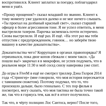
воспротивился. Клиент заплатил за поездку, поблагодарил
меня и ушёл.
«Прошу прощения?» сказал младший по званию. Клиент к
тому моменту уже удалился далеко и не мог ничего слышать.
«Ты проехал на долбаный красный свет», сказал старший
офицер в более агрессивном тоне. Я не успел ответить, в меня
выстрелили тазером. Парочка засмеялась почти истерично.
Снова выстрелили. И ещё раз. И ещё. «На этот раз мы тебя
отпустим с предупреждением, говнюк… но заберём твою
машину в качестве доказательства».
Доказательства чего? Коррупции в органах правопорядка? Я
отряхивался, пока двое копов сбежали с моим такси. «Да
пошли вы!» закричал я в микрофон, не успев подумать, что в
реальном мире 11:30 и мой сосед снизу наверняка уже спит.
До игры в FiveM я ещё не смотрел триллер Дэна Гилроя 2014
года «Стрингер» (мне говорили, что моя история пересекается
с тамошним сюжетом). Поэтому подумал, что то, что
произошло дальше, было гениально. С тех пор фильм я
посмотрел, могу сказать, что моя тактика не была точно такой
же, так что я горжусь тем, как всё в итоге получилось.
Так что, в чёрту полицию Лос Сантоса, верно? После того,