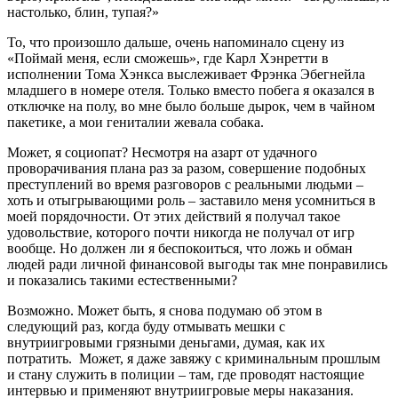
настолько, блин, тупая?»
То, что произошло дальше, очень напоминало сцену из
«Поймай меня, если сможешь», где Карл Хэнретти в
исполнении Тома Хэнкса выслеживает Фрэнка Эбегнейла
младшего в номере отеля. Только вместо побега я оказался в
отключке на полу, во мне было больше дырок, чем в чайном
пакетике, а мои гениталии жевала собака.
Может, я социопат? Несмотря на азарт от удачного
проворачивания плана раз за разом, совершение подобных
преступлений во время разговоров с реальными людьми –
хоть и отыгрывающими роль – заставило меня усомниться в
моей порядочности. От этих действий я получал такое
удовольствие, которого почти никогда не получал от игр
вообще. Но должен ли я беспокоиться, что ложь и обман
людей ради личной финансовой выгоды так мне понравились
и показались такими естественными?
Возможно. Может быть, я снова подумаю об этом в
следующий раз, когда буду отмывать мешки с
внутриигровыми грязными деньгами, думая, как их
потратить. Может, я даже завяжу с криминальным прошлым
и стану служить в полиции – там, где проводят настоящие
интервью и применяют внутриигровые меры наказания.