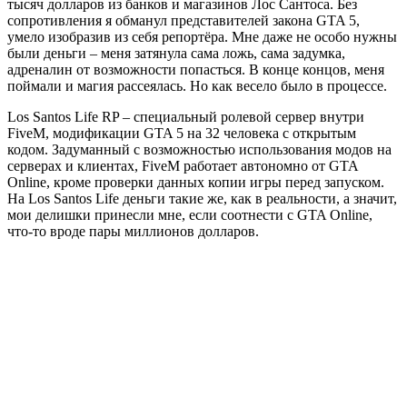
тысяч долларов из банков и магазинов Лос Сантоса. Без
сопротивления я обманул представителей закона GTA 5,
умело изобразив из себя репортёра. Мне даже не особо нужны
были деньги – меня затянула сама ложь, сама задумка,
адреналин от возможности попасться. В конце концов, меня
поймали и магия рассеялась. Но как весело было в процессе.
Los Santos Life RP – специальный ролевой сервер внутри
FiveM, модификации GTA 5 на 32 человека с открытым
кодом. Задуманный с возможностью использования модов на
серверах и клиентах, FiveM работает автономно от GTA
Online, кроме проверки данных копии игры перед запуском.
На Los Santos Life деньги такие же, как в реальности, а значит,
мои делишки принесли мне, если соотнести с GTA Online,
что-то вроде пары миллионов долларов.