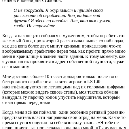
банков и ювелирных салонов.
Я не вооружён. Я журналист и пришёл сюда
рассказать об ограблении. Вон, видите мой
фургон? Я здесь по наводке. Тот, кто вам нужен,
сзади. Не стреляйте.
Когда я наконец-то собрался с мужеством, чтобы ограбить тот
же самый банк, про который рассказывал выше, то наблюдал,
как два копа более двух минут криками приказывали что-то
воображаемому грабителю перед тем, как пройти прямо мимо
меня в хранилище в задней части здания. К тому моменту, как
я услышал их проклятия в адрес собственной глупости, я уже
сел в машину.
Мне досталось более 10 тысяч долларов только после того
бескровного ограбления – и хотя игроки в LS Life
идентифицируются по летающими над их головами цифрами
(которые можно видеть сквозь стены), моя тактика обмана
вынудила ту парочку копов упустить нарушителя, который
стоял прямо перед ними.
Когда меня всё же поймали, один особенно ретивый ролевик-
представитель власти направила свой отряд на меня. Какое-то
время спустя я ощутил на себе всю силу закона. «Я тебе не
верю, приятель», поиздевалась она надо мной. «Ты думаешь, я