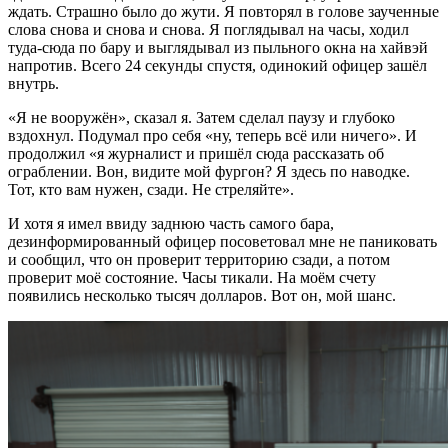
ждать. Страшно было до жути. Я повторял в голове заученные
слова снова и снова и снова. Я поглядывал на часы, ходил
туда-сюда по бару и выглядывал из пыльного окна на хайвэй
напротив. Всего 24 секунды спустя, одинокий офицер зашёл
внутрь.
«Я не вооружён», сказал я. Затем сделал паузу и глубоко
вздохнул. Подумал про себя «ну, теперь всё или ничего». И
продолжил «я журналист и пришёл сюда рассказать об
ограблении. Вон, видите мой фургон? Я здесь по наводке.
Тот, кто вам нужен, сзади. Не стреляйте».
И хотя я имел ввиду заднюю часть самого бара,
дезинформированный офицер посоветовал мне не паниковать
и сообщил, что он проверит территорию сзади, а потом
проверит моё состояние. Часы тикали. На моём счету
появились несколько тысяч долларов. Вот он, мой шанс.